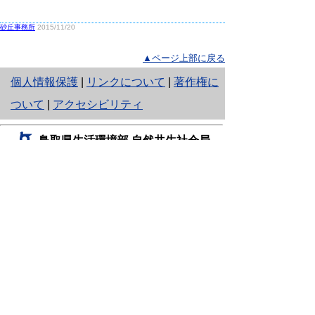
砂丘事務所
2015/11/20
▲ページ上部に戻る
と
個人情報保護
|
リンクについて
|
著作権に
り
ついて
|
アクセシビリティ
ネ
鳥取県生活環境部 自然共生社会局
ッ
自然共生課
住所 〒680-8570
ト
鳥取県鳥取市東町1丁目220
へ
電話
0857-26-7199
ファクシミリ 0857-26-7561
の
E-mail
shizen-kyousei@pref.tottori.lg.jp
「メールでの問い合わせについてお願い」
ドメイン指定受信・拒否などの設定をされてい
る場合は、「@pref.tottori.lg.jp」からの電子メールを
受信可能な設定としてください。
鳥取砂丘レンジャー詰所