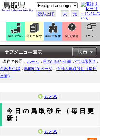
こ
の
ペ
読み上げ
大
元
ー
ジ
を
翻
訳
県外の方へ
分野で探す
組織で探す
防災 緊急
メニュー
す
る
現在の位置：
ホーム
県の組織と仕事
生活環境部
自然共生課
鳥取砂丘ページ
今日の鳥取砂丘（毎日
更新）
もどる
｜
今日の鳥取砂丘（毎日更
新）
もどる
｜