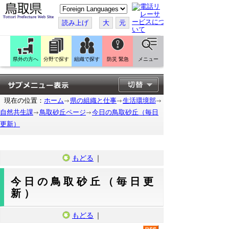
こ
の
ペ
読み上げ
大
元
ー
ジ
を
翻
訳
県外の方へ
分野で探す
組織で探す
防災 緊急
メニュー
す
る
現在の位置：
ホーム
県の組織と仕事
生活環境部
自然共生課
鳥取砂丘ページ
今日の鳥取砂丘（毎日
更新）
もどる
｜
今日の鳥取砂丘（毎日更
新）
もどる
｜