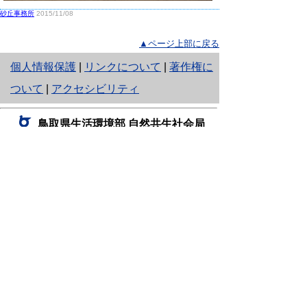
砂丘事務所
2015/11/08
▲ページ上部に戻る
と
個人情報保護
|
リンクについて
|
著作権に
り
ついて
|
アクセシビリティ
ネ
鳥取県生活環境部 自然共生社会局
ッ
自然共生課
住所 〒680-8570
ト
鳥取県鳥取市東町1丁目220
へ
電話
0857-26-7199
ファクシミリ 0857-26-7561
の
E-mail
shizen-kyousei@pref.tottori.lg.jp
「メールでの問い合わせについてお願い」
ドメイン指定受信・拒否などの設定をされてい
る場合は、「@pref.tottori.lg.jp」からの電子メールを
受信可能な設定としてください。
鳥取砂丘レンジャー詰所
住所 〒689-0105