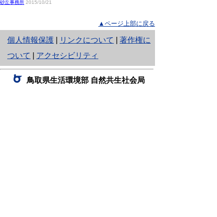
砂丘事務所
2015/10/21
▲ページ上部に戻る
と
個人情報保護
|
リンクについて
|
著作権に
り
ついて
|
アクセシビリティ
ネ
鳥取県生活環境部 自然共生社会局
ッ
自然共生課
住所 〒680-8570
ト
鳥取県鳥取市東町1丁目220
へ
電話
0857-26-7199
ファクシミリ 0857-26-7561
の
E-mail
shizen-kyousei@pref.tottori.lg.jp
「メールでの問い合わせについてお願い」
ドメイン指定受信・拒否などの設定をされてい
る場合は、「@pref.tottori.lg.jp」からの電子メールを
受信可能な設定としてください。
鳥取砂丘レンジャー詰所
住所 〒689-0105