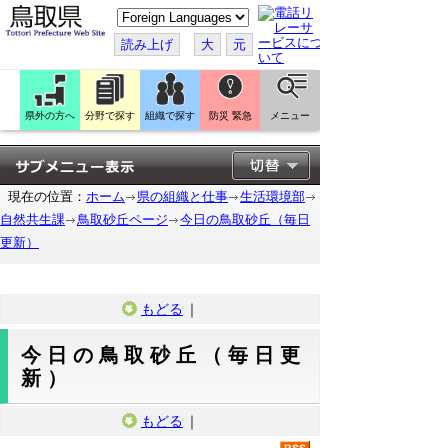
こ
の
ペ
読み上げ
大
元
ー
ジ
を
翻
訳
県外の方へ
分野で探す
組織で探す
防災 緊急
メニュー
す
る
現在の位置：
ホーム
県の組織と仕事
生活環境部
自然共生課
鳥取砂丘ページ
今日の鳥取砂丘（毎日
更新）
もどる
｜
今日の鳥取砂丘（毎日更
新）
もどる
｜