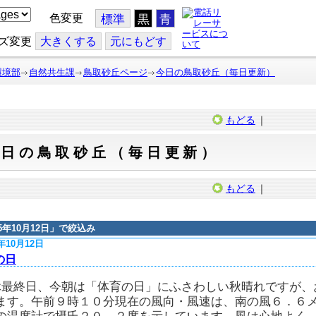
色変更
標準
黒
青
ズ変更
大
きくする
元
にもどす
環境部
自然共生課
鳥取砂丘ページ
今日の鳥取砂丘（毎日更新）
もどる
｜
今日の鳥取砂丘（毎日更新）
もどる
｜
15年10月12日
」で絞込み
5年10月12日
の日
休最終日、今朝は「体育の日」にふさわしい秋晴れですが、
ます。午前９時１０分現在の風向・風速は、南の風６．６