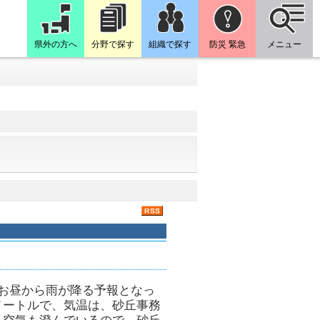
県外の方へ
分野で探す
組織で探す
防災 緊急
メニュー
お昼から雨が降る予報となっ
メートルで、気温は、砂丘事務