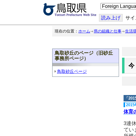
こ
の
ペ
ー
読み上げ
サイ
ジ
を
翻
現在の位置：
ホーム
県の組織と仕事
生活
訳
す
る
鳥取砂丘のページ（旧砂丘
事務所ページ）
鳥取砂丘ページ
「
20
201
体育
3連
てい