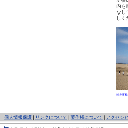
所横
内を
なし
しく
砂丘事務
と
個人情報保護
|
リンクについて
|
著作権について
|
アクセシ
り
ネ