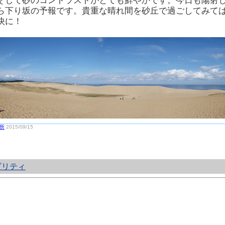
そして砂のコントラストがとても鮮やかです。今日も陽射
ら下り坂の予報です。貴重な晴れ間を砂丘で過ごしてみて
快に！
所
2015/09/15
ビリティ