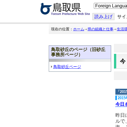
こ
の
ペ
ー
読み上げ
サイ
ジ
を
翻
現在の位置：
ホーム
県の組織と仕事
生活
訳
す
る
鳥取砂丘のページ（旧砂丘
事務所ページ）
鳥取砂丘ページ
「
20
201
今日
昨日
ルで