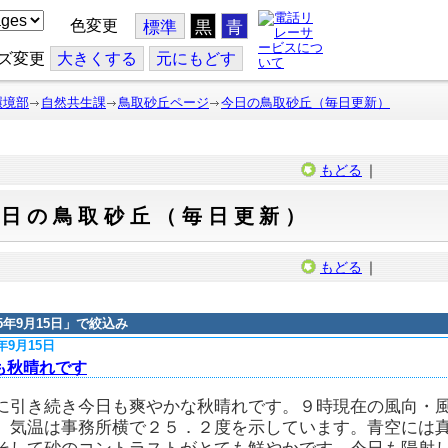
色変更
標準
黒
青
ズ変更
大
きくする
元
にもどす
環境部
自然共生課
鳥取砂丘ページ
今日の鳥取砂丘（毎日更新）
もどる
｜
今日の鳥取砂丘（毎日更新）
もどる
｜
15年9月15日
」で絞込み
5年9月15日
も秋晴れです
に引き続き今日も爽やかな秋晴れです。９時現在の風向・
、気温は事務所横で２５．２度を示しています。青空には