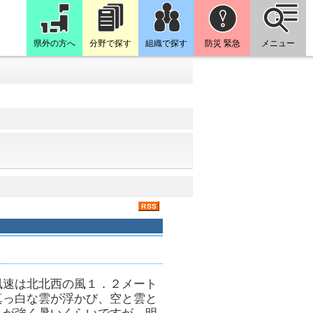
県外の方へ
分野で探す
組織で探す
防災 緊急
メニュー
風速は北北西の風１．２メート
真っ白な雲が浮かび、空と雲と