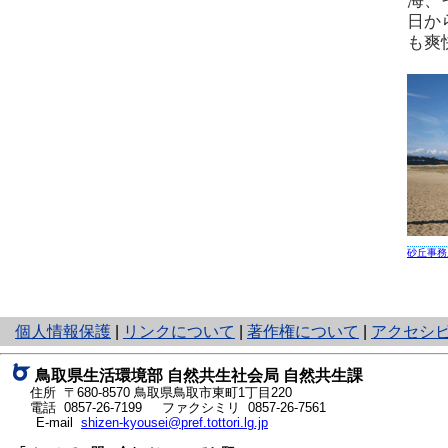
海、
日か
も爽
砂丘事務
と
個人情報保護
|
リンクについて
|
著作権について
|
アクセシ
り
ネ
鳥取県生活環境部 自然共生社会局 自然共生課
ッ
住所 〒680-8570
鳥取県鳥取市東町1丁目220
ト
電話
0857-26-7199
ファクシミリ 0857-26-7561
E-mail
shizen-kyousei@pref.tottori.lg.jp
へ
の