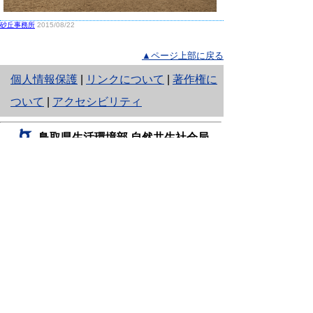
砂丘事務所
2015/08/22
▲ページ上部に戻る
と
個人情報保護
|
リンクについて
|
著作権に
り
ついて
|
アクセシビリティ
ネ
鳥取県生活環境部 自然共生社会局
ッ
自然共生課
住所 〒680-8570
ト
鳥取県鳥取市東町1丁目220
へ
電話
0857-26-7199
ファクシミリ 0857-26-7561
の
E-mail
shizen-kyousei@pref.tottori.lg.jp
「メールでの問い合わせについてお願い」
ドメイン指定受信・拒否などの設定をされてい
る場合は、「@pref.tottori.lg.jp」からの電子メールを
受信可能な設定としてください。
鳥取砂丘レンジャー詰所