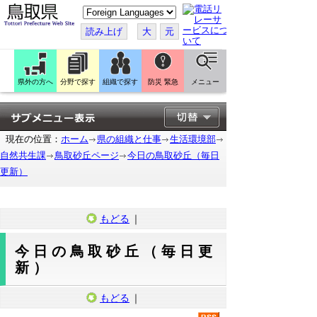
こ
の
ペ
読み上げ
大
元
ー
ジ
を
翻
訳
県外の方へ
分野で探す
組織で探す
防災 緊急
メニュー
す
る
現在の位置：
ホーム
県の組織と仕事
生活環境部
自然共生課
鳥取砂丘ページ
今日の鳥取砂丘（毎日
更新）
もどる
｜
今日の鳥取砂丘（毎日更
新）
もどる
｜