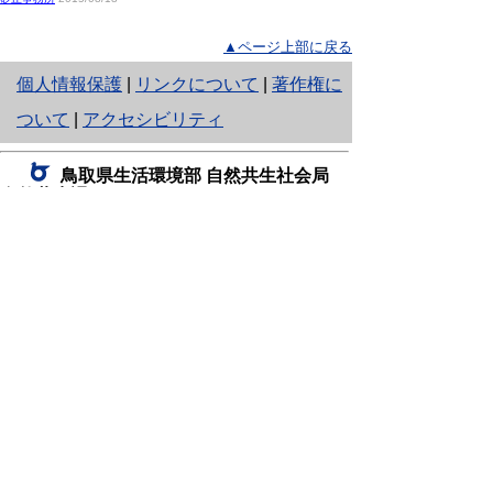
▲ページ上部に戻る
と
個人情報保護
|
リンクについて
|
著作権に
り
ついて
|
アクセシビリティ
ネ
鳥取県生活環境部 自然共生社会局
ッ
自然共生課
住所 〒680-8570
ト
鳥取県鳥取市東町1丁目220
へ
電話
0857-26-7199
ファクシミリ 0857-26-7561
の
E-mail
shizen-kyousei@pref.tottori.lg.jp
「メールでの問い合わせについてお願い」
ドメイン指定受信・拒否などの設定をされてい
る場合は、「@pref.tottori.lg.jp」からの電子メールを
受信可能な設定としてください。
鳥取砂丘レンジャー詰所
住所 〒689-0105
鳥取市福部町湯山2164-661