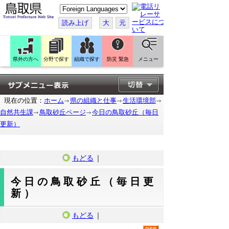
こ
の
ペ
読み上げ
大
元
ー
ジ
を
翻
訳
県外の方へ
分野で探す
組織で探す
防災 緊急
メニュー
す
る
現在の位置：
ホーム
県の組織と仕事
生活環境部
自然共生課
鳥取砂丘ページ
今日の鳥取砂丘（毎日
更新）
もどる
｜
今日の鳥取砂丘（毎日更
新）
もどる
｜