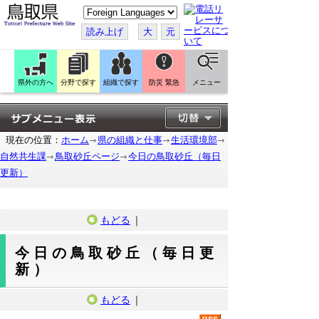
こ
の
ペ
読み上げ
大
元
ー
ジ
を
翻
訳
県外の方へ
分野で探す
組織で探す
防災 緊急
メニュー
す
る
現在の位置：
ホーム
県の組織と仕事
生活環境部
自然共生課
鳥取砂丘ページ
今日の鳥取砂丘（毎日
更新）
もどる
｜
今日の鳥取砂丘（毎日更
新）
もどる
｜