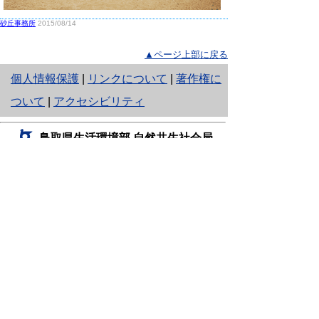
砂丘事務所
2015/08/14
▲ページ上部に戻る
と
個人情報保護
|
リンクについて
|
著作権に
り
ついて
|
アクセシビリティ
ネ
鳥取県生活環境部 自然共生社会局
ッ
自然共生課
住所 〒680-8570
ト
鳥取県鳥取市東町1丁目220
へ
電話
0857-26-7199
ファクシミリ 0857-26-7561
の
E-mail
shizen-kyousei@pref.tottori.lg.jp
「メールでの問い合わせについてお願い」
ドメイン指定受信・拒否などの設定をされてい
る場合は、「@pref.tottori.lg.jp」からの電子メールを
受信可能な設定としてください。
鳥取砂丘レンジャー詰所