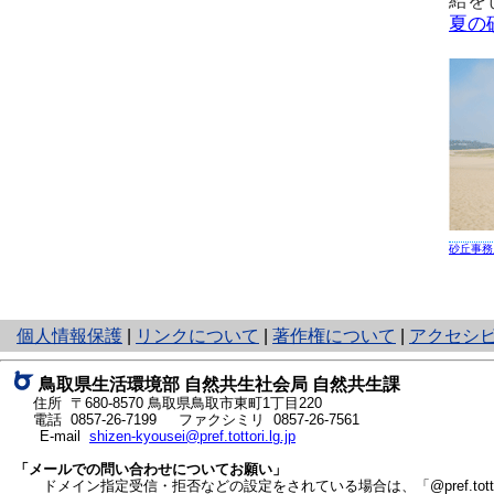
給を
夏の
砂丘事務
と
個人情報保護
|
リンクについて
|
著作権について
|
アクセシ
り
ネ
鳥取県生活環境部 自然共生社会局 自然共生課
ッ
住所 〒680-8570
鳥取県鳥取市東町1丁目220
ト
電話
0857-26-7199
ファクシミリ 0857-26-7561
E-mail
shizen-kyousei@pref.tottori.lg.jp
へ
の
「メールでの問い合わせについてお願い」
ドメイン指定受信・拒否などの設定をされている場合は、「@pref.tottor