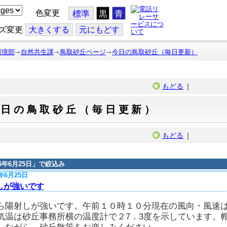
色変更
標準
黒
青
ズ変更
大
きくする
元
にもどす
環境部
自然共生課
鳥取砂丘ページ
今日の鳥取砂丘（毎日更新）
もどる
｜
今日の鳥取砂丘（毎日更新）
もどる
｜
15年6月25日
」で絞込み
5年6月25日
しが強いです
ら陽射しが強いです。午前１０時１０分現在の風向・風速
気温は砂丘事務所横の温度計で２7．3度を示しています。