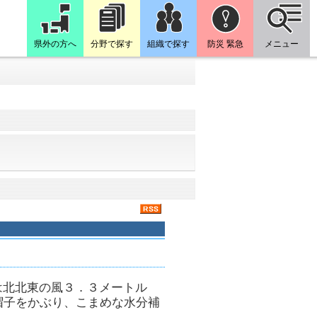
県外の方へ
分野で探す
組織で探す
防災 緊急
メニュー
は北北東の風３．３メートル
帽子をかぶり、こまめな水分補