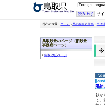
こ
の
ペ
ー
読み上げ
サイ
ジ
を
翻
現在の位置：
ホーム
県の組織と仕事
生活
訳
す
る
鳥取砂丘のページ（旧砂丘
事務所ページ）
鳥取砂丘ページ
「
20
201
陽射
朝か
で、