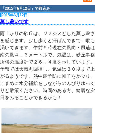
「
2015年6月12日
」で絞込み
2015年6月12日
蒸し暑いです
雨上がりの砂丘は、ジメジメとした蒸し暑さ
を感じます。少し歩くと汗ばんできて、喉も
渇いてきます。午前９時現在の風向・風速は
南の風４．３メートルで、気温は、砂丘事務
所横の温度計で２６．４度を示しています。
予報では天気も回復し、気温は３０度まで上
がるようです。熱中症予防に帽子をかぶり、
こまめに水分補給をしながらのんびりゆっく
りと散策ください。時間のある方、綺麗な夕
日をみることができるかも！