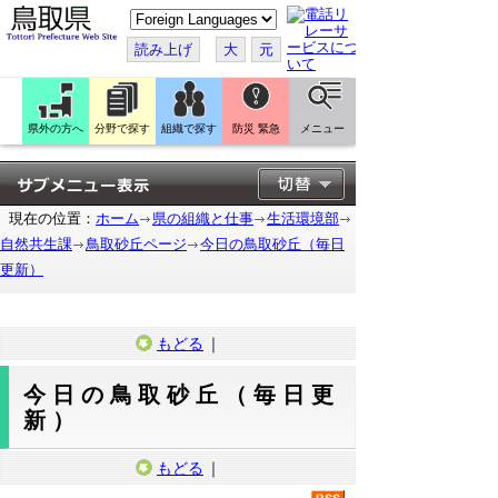
こ
の
ペ
読み上げ
大
元
ー
ジ
を
翻
訳
県外の方へ
分野で探す
組織で探す
防災 緊急
メニュー
す
る
現在の位置：
ホーム
県の組織と仕事
生活環境部
自然共生課
鳥取砂丘ページ
今日の鳥取砂丘（毎日
更新）
もどる
｜
今日の鳥取砂丘（毎日更
新）
もどる
｜