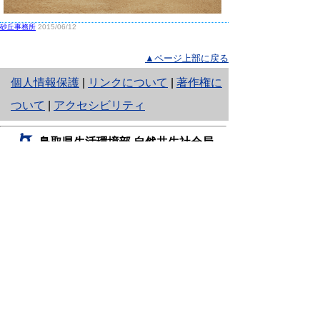
砂丘事務所
2015/06/12
▲ページ上部に戻る
と
個人情報保護
|
リンクについて
|
著作権に
り
ついて
|
アクセシビリティ
ネ
鳥取県生活環境部 自然共生社会局
ッ
自然共生課
住所 〒680-8570
ト
鳥取県鳥取市東町1丁目220
へ
電話
0857-26-7199
ファクシミリ 0857-26-7561
の
E-mail
shizen-kyousei@pref.tottori.lg.jp
「メールでの問い合わせについてお願い」
ドメイン指定受信・拒否などの設定をされてい
る場合は、「@pref.tottori.lg.jp」からの電子メールを
受信可能な設定としてください。
鳥取砂丘レンジャー詰所