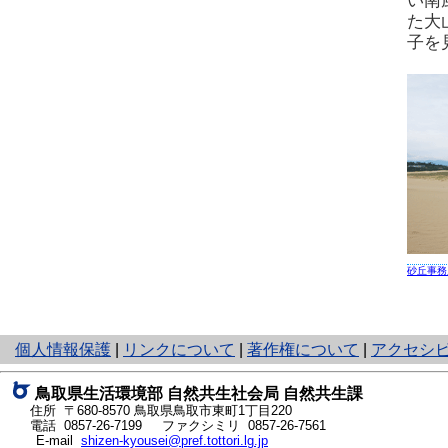
い南
た大
子を
砂丘事務
と
個人情報保護
|
リンクについて
|
著作権について
|
アクセシ
り
ネ
鳥取県生活環境部 自然共生社会局 自然共生課
ッ
住所 〒680-8570
鳥取県鳥取市東町1丁目220
ト
電話
0857-26-7199
ファクシミリ 0857-26-7561
E-mail
shizen-kyousei@pref.tottori.lg.jp
へ