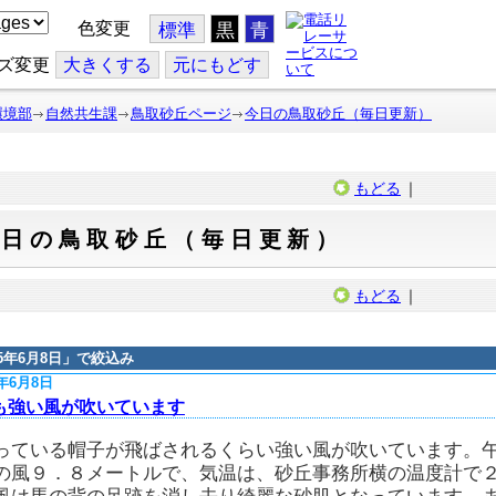
色変更
標準
黒
青
ズ変更
大
きくする
元
にもどす
環境部
自然共生課
鳥取砂丘ページ
今日の鳥取砂丘（毎日更新）
もどる
｜
今日の鳥取砂丘（毎日更新）
もどる
｜
15年6月8日
」で絞込み
5年6月8日
も強い風が吹いています
っている帽子が飛ばされるくらい強い風が吹いています。午
の風９．８メートルで、気温は、砂丘事務所横の温度計で