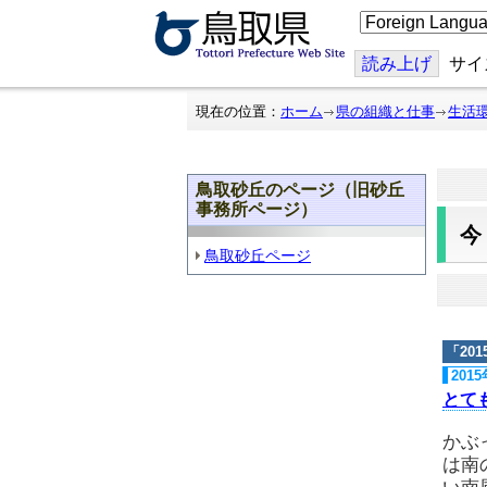
こ
の
ペ
ー
読み上げ
サイ
ジ
を
翻
現在の位置：
ホーム
県の組織と仕事
生活
訳
す
る
鳥取砂丘のページ（旧砂丘
事務所ページ）
鳥取砂丘ページ
「
20
201
とて
かぶ
は南