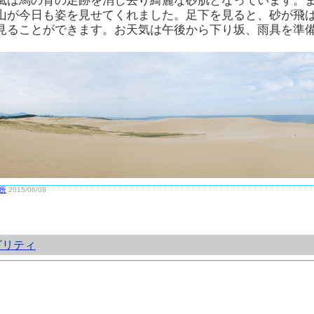
風は馬の背の足跡を消し去り綺麗な砂肌となっています。
山が今日も姿を見せてくれました。足下を見ると、砂が飛
見ることができます。お天気は午後から下り坂、雨具を準
所
2015/06/08
ビリティ