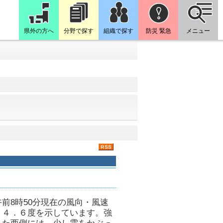
県外の方へ
分野で探す
組織で探す
防災 緊急
メニュー
前8時50分現在の風向・風速
２４．６度を示しています。強