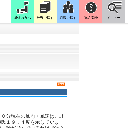
県外の方へ
分野で探す
組織で探す
防災 緊急
メニュー
４０分現在の風向・風速は、北
摂氏１９．４度を示していま