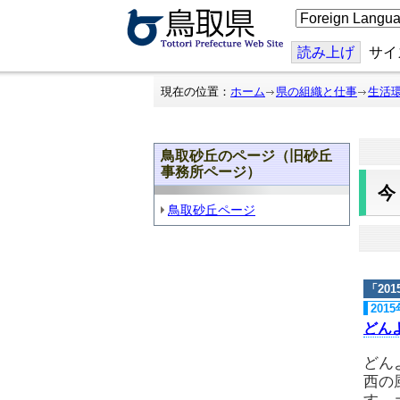
こ
の
ペ
ー
読み上げ
サイ
ジ
を
翻
現在の位置：
ホーム
県の組織と仕事
生活
訳
す
る
鳥取砂丘のページ（旧砂丘
事務所ページ）
鳥取砂丘ページ
「
20
201
どん
どん
西の