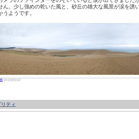
カメラのファインダーをのぞいていると涙が出てきました
せん。少し強めの乾いた風と、砂丘の雄大な風景が涙を誘
かうようです。
所
2015/05/19
ビリティ