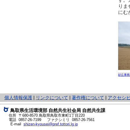
す。
りま
にむ
砂丘事務
と
個人情報保護
|
リンクについて
|
著作権について
|
アクセシ
り
ネ
鳥取県生活環境部 自然共生社会局 自然共生課
ッ
住所 〒680-8570
鳥取県鳥取市東町1丁目220
ト
電話
0857-26-7199
ファクシミリ 0857-26-7561
E-mail
shizen-kyousei@pref.tottori.lg.jp
へ