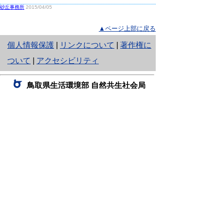
砂丘事務所
2015/04/05
▲ページ上部に戻る
と
個人情報保護
|
リンクについて
|
著作権に
り
ついて
|
アクセシビリティ
ネ
鳥取県生活環境部 自然共生社会局
ッ
自然共生課
住所 〒680-8570
ト
鳥取県鳥取市東町1丁目220
へ
電話
0857-26-7199
ファクシミリ 0857-26-7561
の
E-mail
shizen-kyousei@pref.tottori.lg.jp
「メールでの問い合わせについてお願い」
ドメイン指定受信・拒否などの設定をされてい
る場合は、「@pref.tottori.lg.jp」からの電子メールを
受信可能な設定としてください。
鳥取砂丘レンジャー詰所
住所 〒689-0105