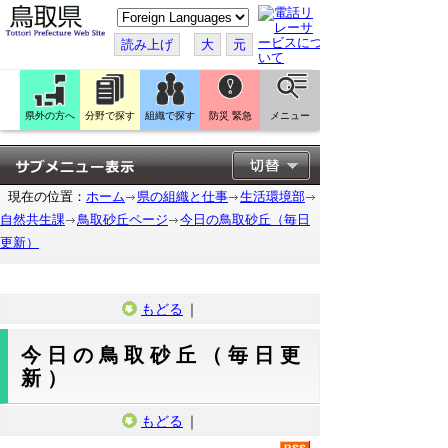
こ
の
ペ
読み上げ
大
元
ー
ジ
を
翻
訳
県外の方へ
分野で探す
組織で探す
防災 緊急
メニュー
す
る
現在の位置：
ホーム
県の組織と仕事
生活環境部
自然共生課
鳥取砂丘ページ
今日の鳥取砂丘（毎日
更新）
もどる
｜
今日の鳥取砂丘（毎日更
新）
もどる
｜