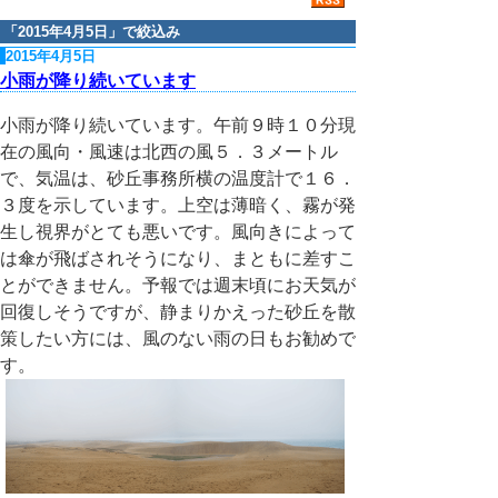
「
2015年4月5日
」で絞込み
2015年4月5日
小雨が降り続いています
小雨が降り続いています。午前９時１０分現
在の風向・風速は北西の風５．３メートル
で、気温は、砂丘事務所横の温度計で１６．
３度を示しています。上空は薄暗く、霧が発
生し視界がとても悪いです。風向きによって
は傘が飛ばされそうになり、まともに差すこ
とができません。予報では週末頃にお天気が
回復しそうですが、静まりかえった砂丘を散
策したい方には、風のない雨の日もお勧めで
す。