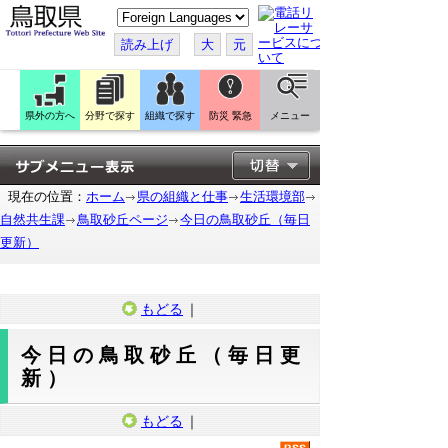
こ
の
ペ
読み上げ
大
元
ー
ジ
を
翻
訳
県外の方へ
分野で探す
組織で探す
防災 緊急
メニュー
す
る
現在の位置：
ホーム
県の組織と仕事
生活環境部
自然共生課
鳥取砂丘ページ
今日の鳥取砂丘（毎日
更新）
もどる
｜
今日の鳥取砂丘（毎日更
新）
もどる
｜