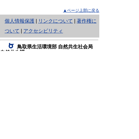
▲ページ上部に戻る
と
個人情報保護
|
リンクについて
|
著作権に
り
ついて
|
アクセシビリティ
ネ
鳥取県生活環境部 自然共生社会局
ッ
自然共生課
住所 〒680-8570
ト
鳥取県鳥取市東町1丁目220
へ
電話
0857-26-7199
ファクシミリ 0857-26-7561
の
E-mail
shizen-kyousei@pref.tottori.lg.jp
「メールでの問い合わせについてお願い」
ドメイン指定受信・拒否などの設定をされてい
る場合は、「@pref.tottori.lg.jp」からの電子メールを
受信可能な設定としてください。
鳥取砂丘レンジャー詰所
住所 〒689-0105
鳥取市福部町湯山2164-661