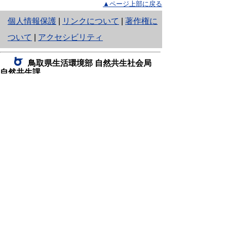
▲ページ上部に戻る
と
個人情報保護
|
リンクについて
|
著作権に
り
ついて
|
アクセシビリティ
ネ
鳥取県生活環境部 自然共生社会局
ッ
自然共生課
住所 〒680-8570
ト
鳥取県鳥取市東町1丁目220
へ
電話
0857-26-7199
ファクシミリ 0857-26-7561
の
E-mail
shizen-kyousei@pref.tottori.lg.jp
「メールでの問い合わせについてお願い」
ドメイン指定受信・拒否などの設定をされてい
る場合は、「@pref.tottori.lg.jp」からの電子メールを
受信可能な設定としてください。
鳥取砂丘レンジャー詰所
住所 〒689-0105
鳥取市福部町湯山2164-661
（一般財団法人自然公園財団鳥取支部
内）