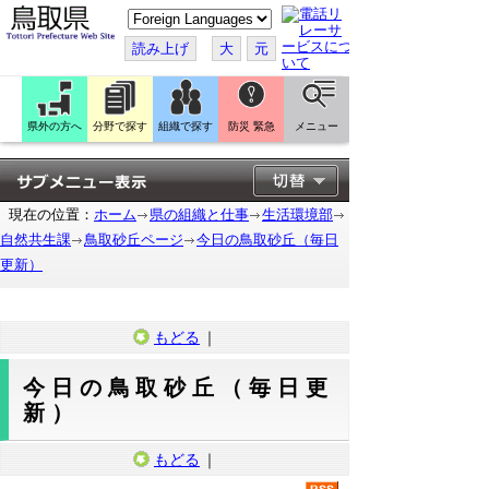
こ
の
ペ
読み上げ
大
元
ー
ジ
を
翻
訳
県外の方へ
分野で探す
組織で探す
防災 緊急
メニュー
す
る
現在の位置：
ホーム
県の組織と仕事
生活環境部
自然共生課
鳥取砂丘ページ
今日の鳥取砂丘（毎日
更新）
もどる
｜
今日の鳥取砂丘（毎日更
新）
もどる
｜