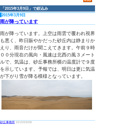
「
2015年3月9日
」で絞込み
2015年3月9日
雨が降っています
雨が降っています。上空は雨雲で覆われ視界
も悪く、昨日賑やかだった砂丘内は静まりか
えり、雨音だけが聞こえてきます。午前９時
００分現在の風向・風速は北西の風３メート
ルで、気温は、砂丘事務所横の温度計で９度
を示しています。予報では、明日は更に気温
が下がり雪が降る模様となっています。
砂丘事務所
2015/03/09