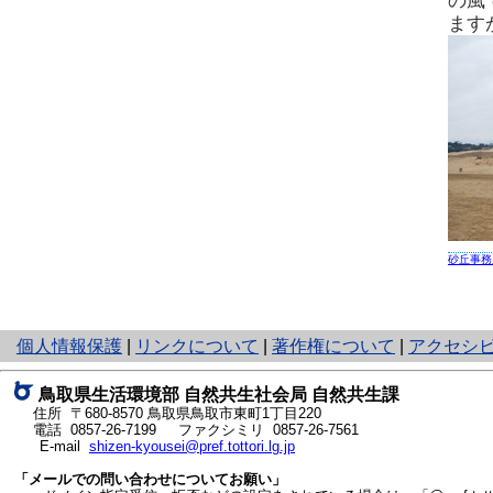
の風
ます
砂丘事務
と
個人情報保護
|
リンクについて
|
著作権について
|
アクセシ
り
ネ
鳥取県生活環境部 自然共生社会局 自然共生課
ッ
住所 〒680-8570
鳥取県鳥取市東町1丁目220
ト
電話
0857-26-7199
ファクシミリ 0857-26-7561
E-mail
shizen-kyousei@pref.tottori.lg.jp
へ
の
「メールでの問い合わせについてお願い」