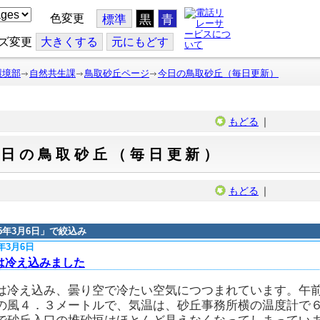
色変更
標準
黒
青
ズ変更
大
きくする
元
にもどす
環境部
自然共生課
鳥取砂丘ページ
今日の鳥取砂丘（毎日更新）
もどる
｜
今日の鳥取砂丘（毎日更新）
もどる
｜
15年3月6日
」で絞込み
5年3月6日
は冷え込みました
は冷え込み、曇り空で冷たい空気につつまれています。午
の風４．３メートルで、気温は、砂丘事務所横の温度計で