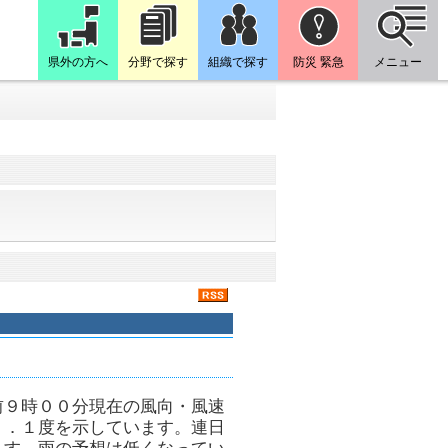
県外の方へ
分野で探す
組織で探す
防災 緊急
メニュー
前９時００分現在の風向・風速
６．１度を示しています。連日