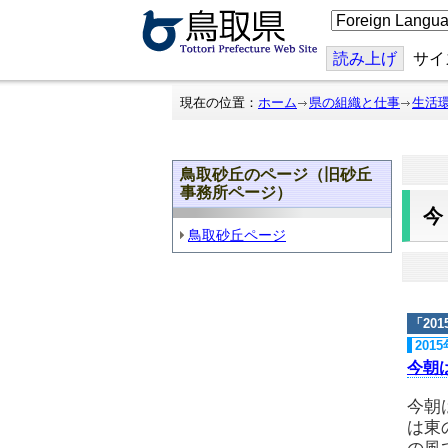
こ
の
ペ
ー
読み上げ
サイ
ジ
を
翻
現在の位置：
ホーム
県の組織と仕事
生活
訳
す
る
鳥取砂丘のページ（旧砂丘
事務所ページ）
鳥取砂丘ページ
「
20
201
今朝
今朝
は東