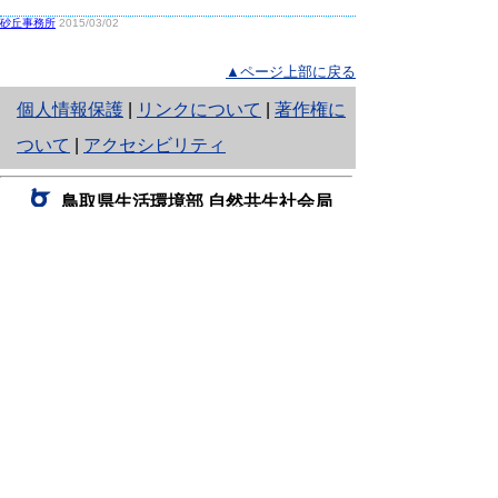
砂丘事務所
2015/03/02
▲ページ上部に戻る
と
個人情報保護
|
リンクについて
|
著作権に
り
ついて
|
アクセシビリティ
ネ
鳥取県生活環境部 自然共生社会局
ッ
自然共生課
住所 〒680-8570
ト
鳥取県鳥取市東町1丁目220
へ
電話
0857-26-7199
ファクシミリ 0857-26-7561
の
E-mail
shizen-kyousei@pref.tottori.lg.jp
「メールでの問い合わせについてお願い」
ドメイン指定受信・拒否などの設定をされてい
る場合は、「@pref.tottori.lg.jp」からの電子メールを
受信可能な設定としてください。
鳥取砂丘レンジャー詰所
住所 〒689-0105