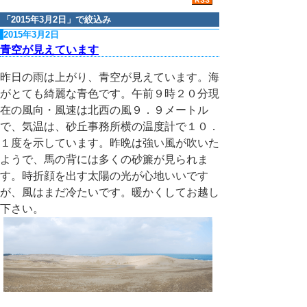
「
2015年3月2日
」で絞込み
2015年3月2日
青空が見えています
昨日の雨は上がり、青空が見えています。海
がとても綺麗な青色です。午前９時２０分現
在の風向・風速は北西の風９．９メートル
で、気温は、砂丘事務所横の温度計で１０．
１度を示しています。昨晩は強い風が吹いた
ようで、馬の背には多くの砂簾が見られま
す。時折顔を出す太陽の光が心地いいです
が、風はまだ冷たいです。暖かくしてお越し
下さい。