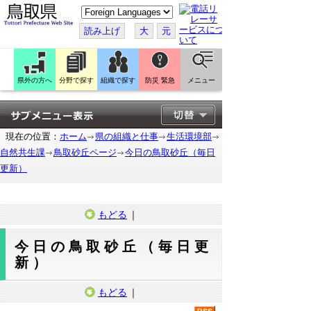
こ
の
ペ
読み上げ
大
元
ー
ジ
を
翻
訳
県外の方へ
分野で探す
組織で探す
防災 緊急
メニュー
す
る
現在の位置：
ホーム
県の組織と仕事
生活環境部
自然共生課
鳥取砂丘ページ
今日の鳥取砂丘（毎日
更新）
もどる
｜
今日の鳥取砂丘（毎日更
新）
もどる
｜