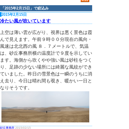
「
2015年2月15日
」で絞込み
2015年2月15日
冷たい風が吹いています
上空は薄い雲が広がり、視界は悪く景色は霞
んで見えます。午前９時００分現在の風向・
風速は北北西の風 ８．７メートルで、気温
は、砂丘事務所横の温度計で９度を示してい
ます。海側から吹くやや強い風は砂柱をつく
り、足跡の少ない場所には綺麗な風紋ができ
ていました。昨日の雪景色は一瞬のうちに消
え去り、今日は晴れ間も覗き、暖かい一日と
なりそうです。
砂丘事務所
2015/02/15