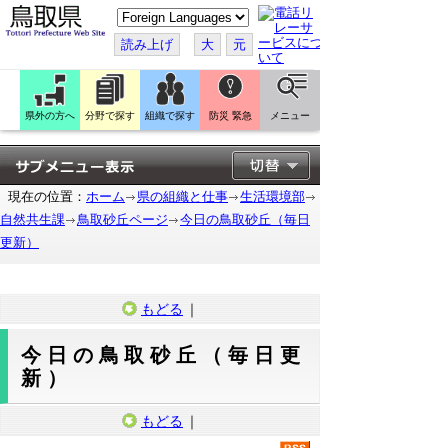
こ
の
ペ
読み上げ
大
元
ー
ジ
を
翻
訳
県外の方へ
分野で探す
組織で探す
防災 緊急
メニュー
す
る
現在の位置：
ホーム
県の組織と仕事
生活環境部
自然共生課
鳥取砂丘ページ
今日の鳥取砂丘（毎日
更新）
もどる
｜
今日の鳥取砂丘（毎日更
新）
もどる
｜