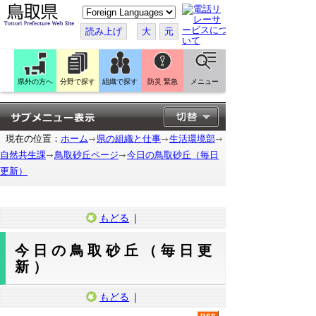
こ
の
ペ
読み上げ
大
元
ー
ジ
を
翻
訳
県外の方へ
分野で探す
組織で探す
防災 緊急
メニュー
す
る
現在の位置：
ホーム
県の組織と仕事
生活環境部
自然共生課
鳥取砂丘ページ
今日の鳥取砂丘（毎日
更新）
もどる
｜
今日の鳥取砂丘（毎日更
新）
もどる
｜