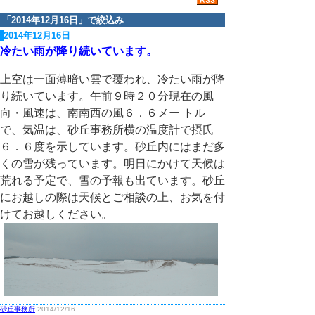
「
2014年12月16日
」で絞込み
2014年12月16日
冷たい雨が降り続いています。
上空は一面薄暗い雲で覆われ、冷たい雨が降
り続いています。午前９時２０分現在の風
向・風速は、南南西の風６．６メー トル
で、気温は、砂丘事務所横の温度計で摂氏
６．６度を示しています。砂丘内にはまだ多
くの雪が残っています。明日にかけて天候は
荒れる予定で、雪の予報も出ています。砂丘
にお越しの際は天候とご相談の上、お気を付
けてお越しください。
砂丘事務所
2014/12/16