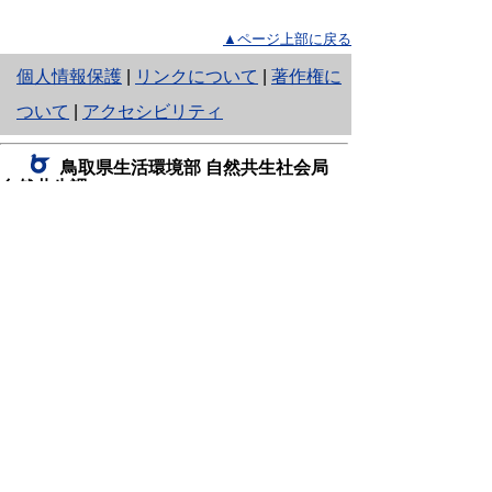
▲ページ上部に戻る
と
個人情報保護
|
リンクについて
|
著作権に
り
ついて
|
アクセシビリティ
ネ
鳥取県生活環境部 自然共生社会局
ッ
自然共生課
住所 〒680-8570
ト
鳥取県鳥取市東町1丁目220
へ
電話
0857-26-7199
ファクシミリ 0857-26-7561
の
E-mail
shizen-kyousei@pref.tottori.lg.jp
「メールでの問い合わせについてお願い」
ドメイン指定受信・拒否などの設定をされてい
る場合は、「@pref.tottori.lg.jp」からの電子メールを
受信可能な設定としてください。
鳥取砂丘レンジャー詰所
住所 〒689-0105
鳥取市福部町湯山2164-661