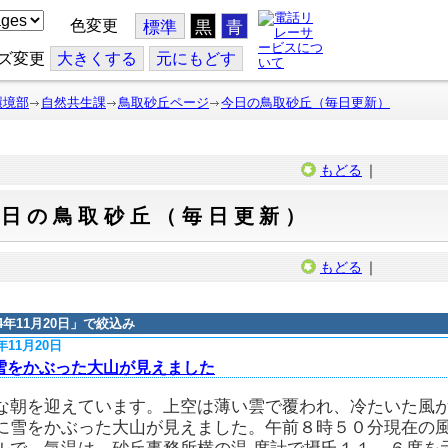
色変更
標準
黒
青
ズ変更
大
きくする
元
にもどす
環境部
自然共生課
鳥取砂丘ページ
今日の鳥取砂丘（毎日更新）
もどる
｜
今日の鳥取砂丘（毎日更新）
もどる
｜
14年11月20日
」で絞込み
4年11月20日
雪をかぶった大山が見えました
な朝を迎えています。上空は薄い雲で覆われ、冷たいた風
に雪をかぶった大山が見えました。午前８時５０分現在の