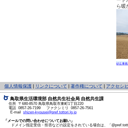
ート
ら暖
砂丘事務
と
個人情報保護
|
リンクについて
|
著作権について
|
アクセシ
り
ネ
鳥取県生活環境部 自然共生社会局 自然共生課
ッ
住所 〒680-8570
鳥取県鳥取市東町1丁目220
ト
電話
0857-26-7199
ファクシミリ 0857-26-7561
E-mail
shizen-kyousei@pref.tottori.lg.jp
へ
の
「メールでの問い合わせについてお願い」
ドメイン指定受信・拒否などの設定をされている場合は、「@pref.tottor