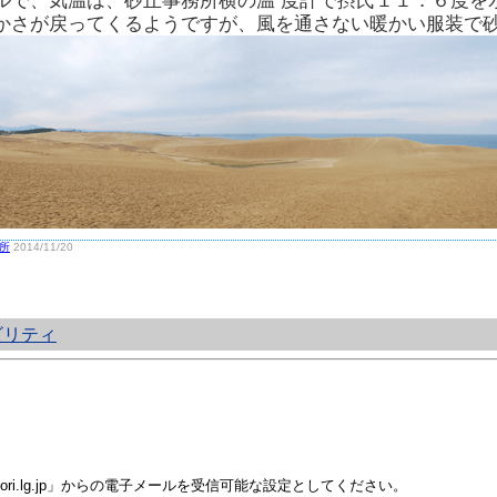
ルで、気温は、砂丘事務所横の温 度計で摂氏１１．６度を
かさが戻ってくるようですが、風を通さない暖かい服装で
所
2014/11/20
ビリティ
i.lg.jp」からの電子メールを受信可能な設定としてください。