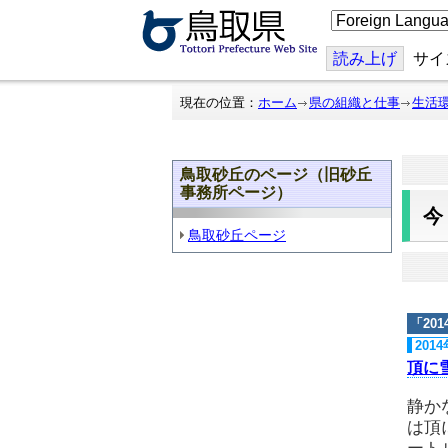
こ
の
ペ
ー
読み上げ
サイ
ジ
を
翻
現在の位置：
ホーム
県の組織と仕事
生活
訳
す
る
鳥取砂丘のページ（旧砂丘
事務所ページ）
鳥取砂丘ページ
「
20
201
頂に
静か
は頂