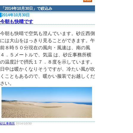
「
2014年10月30日
」で絞込み
2014年10月30日
今朝も快晴です
今朝も快晴で空気も澄んでいます。砂丘西側
には大山をはっきり見ることができます。午
前８時５０分現在の風向・風速は、南の風
４．５メートルで、気温 は、砂丘事務所横
の温度計で摂氏１７．８度を示しています。
日中は暖かくなりそうですが、冷たい風が吹
くこともあるので、暖かい服装でお越しくだ
さい。
砂丘事務所
2014/10/30