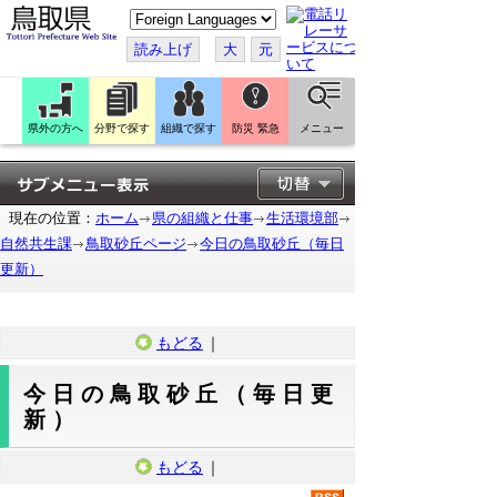
こ
の
ペ
読み上げ
大
元
ー
ジ
を
翻
訳
県外の方へ
分野で探す
組織で探す
防災 緊急
メニュー
す
る
現在の位置：
ホーム
県の組織と仕事
生活環境部
自然共生課
鳥取砂丘ページ
今日の鳥取砂丘（毎日
更新）
もどる
｜
今日の鳥取砂丘（毎日更
新）
もどる
｜