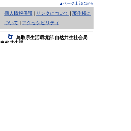
▲ページ上部に戻る
と
個人情報保護
|
リンクについて
|
著作権に
り
ついて
|
アクセシビリティ
ネ
鳥取県生活環境部 自然共生社会局
ッ
自然共生課
住所 〒680-8570
ト
鳥取県鳥取市東町1丁目220
へ
電話
0857-26-7199
ファクシミリ 0857-26-7561
の
E-mail
shizen-kyousei@pref.tottori.lg.jp
「メールでの問い合わせについてお願い」
ドメイン指定受信・拒否などの設定をされてい
る場合は、「@pref.tottori.lg.jp」からの電子メールを
受信可能な設定としてください。
鳥取砂丘レンジャー詰所
住所 〒689-0105
鳥取市福部町湯山2164-661
（一般財団法人自然公園財団鳥取支部
内）