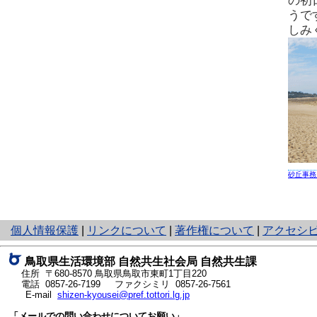
の初
うで
しみ
砂丘事務
と
個人情報保護
|
リンクについて
|
著作権について
|
アクセシ
り
ネ
鳥取県生活環境部 自然共生社会局 自然共生課
ッ
住所 〒680-8570
鳥取県鳥取市東町1丁目220
ト
電話
0857-26-7199
ファクシミリ 0857-26-7561
E-mail
shizen-kyousei@pref.tottori.lg.jp
へ
の
「メールでの問い合わせについてお願い」