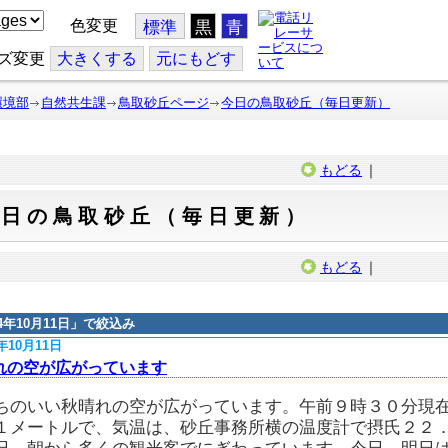
色変更
標準
黒
青
ズ変更
大
きくする
元
にもどす
環境部
自然共生課
鳥取砂丘ページ
今日の鳥取砂丘（毎日更新）
もどる
｜
今日の鳥取砂丘（毎日更新）
もどる
｜
14年10月11日
」で絞込み
4年10月11日
れの空が広がっています
ちのいい秋晴れの空が広がっています。午前９時３０分現
１メートルで、気温は、砂丘事務所横の温度計で摂氏２２