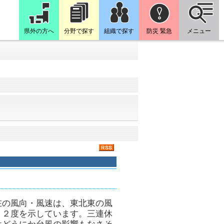
県外の方へ
分野で探す
組織で探す
防災 緊急
メニュー
在の風向・風速は、東北東の風
．２度を示しています。三連休