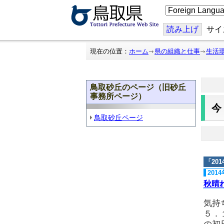
こ
の
ペ
ー
読み上げ
サイ
ジ
を
翻
現在の位置：
ホーム
県の組織と仕事
生活
訳
す
る
鳥取砂丘のページ（旧砂丘
事務所ページ）
鳥取砂丘ページ
「
20
201
秋晴
気持
５．