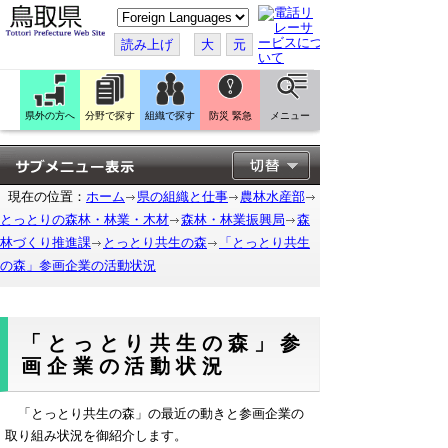
こ
の
ペ
読み上げ
大
元
ー
ジ
を
翻
訳
県外の方へ
分野で探す
組織で探す
防災 緊急
メニュー
す
る
現在の位置：
ホーム
県の組織と仕事
農林水産部
とっとりの森林・林業・木材
森林・林業振興局
森
林づくり推進課
とっとり共生の森
「とっとり共生
の森」参画企業の活動状況
「とっとり共生の森」参
画企業の活動状況
「とっとり共生の森」の最近の動きと参画企業の
取り組み状況を御紹介します。