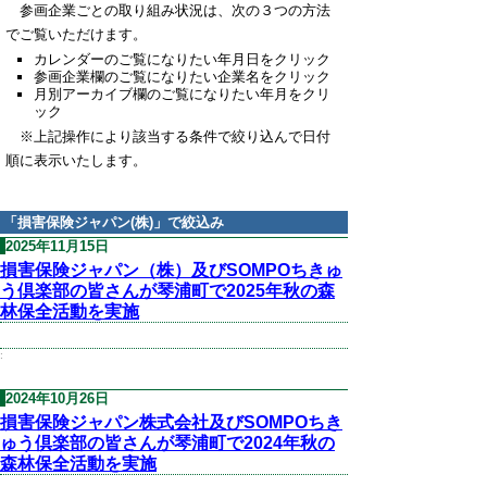
参画企業ごとの取り組み状況は、次の３つの方法
でご覧いただけます。
カレンダーのご覧になりたい年月日をクリック
参画企業欄のご覧になりたい企業名をクリック
月別アーカイブ欄のご覧になりたい年月をクリ
ック
※上記操作により該当する条件で絞り込んで日付
順に表示いたします。
「
損害保険ジャパン(株)
」で絞込み
2025年11月15日
損害保険ジャパン（株）及びSOMPOちきゅ
う倶楽部の皆さんが琴浦町で2025年秋の森
林保全活動を実施
:
2024年10月26日
損害保険ジャパン株式会社及びSOMPOちき
ゅう倶楽部の皆さんが琴浦町で2024年秋の
森林保全活動を実施