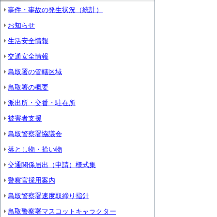
事件・事故の発生状況（統計）
お知らせ
生活安全情報
交通安全情報
鳥取署の管轄区域
鳥取署の概要
派出所・交番・駐在所
被害者支援
鳥取警察署協議会
落とし物・拾い物
交通関係届出（申請）様式集
警察官採用案内
鳥取警察署速度取締り指針
鳥取警察署マスコットキャラクター