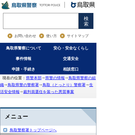
検
索
お問い合わせ
使い方
サイトマップ
鳥取県警察について
安心・安全なくらし
事件情報
交通安全
申請・手続き
相談窓口
現在の位置：
県警本部
県警の情報
鳥取県警察の組
織
鳥取県警の警察署
鳥取（とっとり）警察署
生
活安全情報
裁判員選任を装った悪質事案
メニュー
鳥取警察署トップページへ