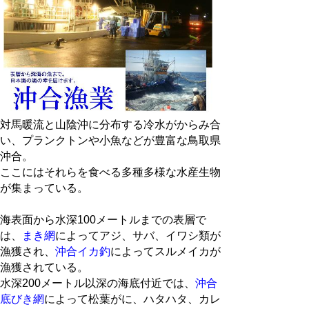
対馬暖流と山陰沖に分布する冷水がからみ合
い、プランクトンや小魚などが豊富な鳥取県
沖合。
ここにはそれらを食べる多種多様な水産生物
が集まっている。
海表面から水深100メートルまでの表層で
は、
まき網
によってアジ、サバ、イワシ類が
漁獲され、
沖合イカ釣
によってスルメイカが
漁獲されている。
水深200メートル以深の海底付近では、
沖合
底びき網
によって松葉がに、ハタハタ、カレ