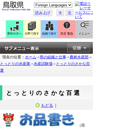
こ
の
ペ
読み上げ
大
元
ー
ジ
を
翻
訳
県外の方へ
分野で探す
組織で探す
防災 緊急
メニュー
す
る
現在の位置：
ホーム
県の組織と仕事
農林水産部
とっとりの水産業
水産試験場
とっとりのさかな百
選
とっとりのさかな百選
もどる
｜
（目