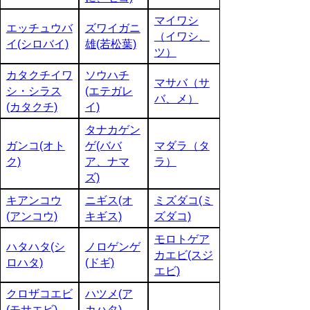
マイワシ
エッチュウバ
ズワイガニ
（イワシ、
イ(シロバイ)
雄(若松葉)
ツ）
カタクチイワ
ソウハチ
マサバ（サ
シ・シラス
(エテガレ
バ、メ）
(カタクチ)
イ)
タナカゲン
ガンコ(オト
ゲ(ババ
マダラ（タ
ク)
ア、ナマ
ラ）
ズ)
キアンコウ
ニギス(オ
ミズダコ(ミ
(アンコウ)
キギス)
ズダコ)
モロトゲア
ハタハタ(シ
ノロゲンゲ
カエビ(スジ
ロハタ)
(ドギ)
エビ)
クロザコエビ
ハツメ(ア
(モサエビ)
カハタ)