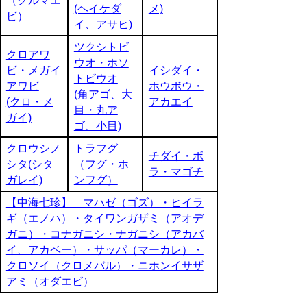
（クルマエ
(ヘイケダ
メ)
ビ）
イ、アサヒ)
ツクシトビ
クロアワ
ウオ・ホソ
ビ・メガイ
イシダイ・
トビウオ
アワビ
ホウボウ・
(角アゴ、大
(クロ・メ
アカエイ
目・丸ア
ガイ)
ゴ、小目)
クロウシノ
トラフグ
チダイ・ボ
シタ(シタ
（フグ・ホ
ラ・マゴチ
ガレイ)
ンフグ）
【中海七珍】 マハゼ（ゴズ）・ヒイラ
ギ（エノハ）・タイワンガザミ（アオデ
ガニ）・コナガニシ・ナガニシ（アカバ
イ、アカベー）・サッパ（マーカレ）・
クロソイ（クロメバル）・ニホンイサザ
アミ（オダエビ）