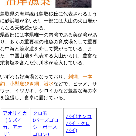
鳥取県の海岸線は鳥取砂丘に代表されるよう
に砂浜域が多いが、一部には大山の火山岩か
らなる天然礁がある。
県西部には本県唯一の内湾である美保湾があ
り、多くの重要種の稚魚の育成場として重要
な中海と境水道を介して繋がっている。ま
た、中国山地を代表する大山からは、豊富な
栄養塩を含んだ河川水が流入している。
いずれも好漁場となっており、
刺網
、
一本
釣
、
小型底びき網
、
潜水
などで、ヒラメ、サ
ワラ、イワガキ、シロイカなど豊富な海の幸
を漁獲し、食卓に届けている。
アオリイカ
クロモ
バイ(キンコ
（ミズイ
(バーズゴロ
バイ・クロ
カ、アオ
シ・ボース
バイ)
リ）
ゴロシ)