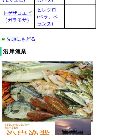
ヒレグロ
トゲザコエビ
(ベラ、ベ
（ガラモサ）
ランス)
先頭にもどる
沿岸漁業