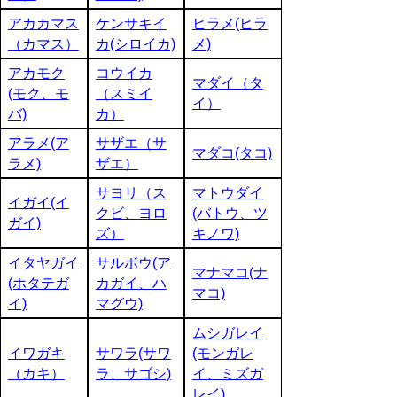
アカカマス
ケンサキイ
ヒラメ(ヒラ
（カマス）
カ(シロイカ)
メ)
アカモク
コウイカ
マダイ（タ
(モク、モ
（スミイ
イ）
バ)
カ）
アラメ(ア
サザエ（サ
マダコ(タコ)
ラメ)
ザエ）
サヨリ（ス
マトウダイ
イガイ(イ
クビ、ヨロ
(バトウ、ツ
ガイ)
ズ）
キノワ)
イタヤガイ
サルボウ(ア
マナマコ(ナ
(ホタテガ
カガイ、ハ
マコ)
イ)
マグウ)
ムシガレイ
イワガキ
サワラ(サワ
(モンガレ
（カキ）
ラ、サゴシ)
イ、ミズガ
レイ)