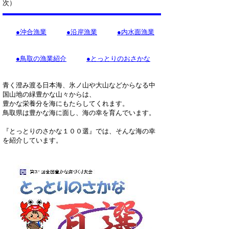
次）
●沖合漁業
●沿岸漁業
●内水面漁業
●鳥取の漁業紹介
●とっとりのおさかな
青く澄み渡る日本海、氷ノ山や大山などからなる中
国山地の緑豊かな山々からは、
豊かな栄養分を海にもたらしてくれます。
鳥取県は豊かな海に面し、海の幸を育んでいます。
『とっとりのさかな１００選』では、そんな海の幸
を紹介しています。