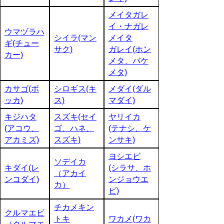
メイタガレ
イ・ナガレ
ウマヅラハ
シイラ(マン
メイタ
ギ(チュー
サク)
ガレイ(ホン
カー)
メタ、バケ
メタ)
カサゴ(ボ
シロギス(キ
メダイ(ダル
ッカ)
ス)
マダイ)
キジハタ
スズキ(セイ
ヤリイカ
(アコウ、
ゴ、ハネ、
(テナシ、ケ
アカミズ)
スズキ)
ンサキ)
ヨシエビ
ソデイカ
キダイ(レ
(シラサ、ホ
（アカイ
ンコダイ)
ンジョウエ
カ）
ビ)
チカメキン
クルマエビ
トキ
ワカメ(ワカ