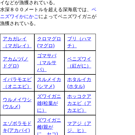
イなどが漁獲されている。
水深８００メートルを超える深海底では、
ベ
ニズワイかにかご
によってベニズワイガニが
漁獲されている。
アカガレイ
クロマグロ
ブリ（ハマ
（マガレイ）
(マグロ)
チ）
ゴマサバ
アカムツ(ノ
ベニズワイ
（マルサ
ドグロ)
（紅がに）
バ）
イバラモエビ
スルメイカ
ホタルイカ
（オニエビ）
(シマメ)
(ホタル)
ズワイガニ
ホッコクア
ウルメイワシ
雄(松葉が
カエビ（ア
(ウルメ)
に）
カエビ）
ズワイガニ
エゾボラモド
マアジ（ア
雌(親が
キ(アカバイ)
ジ、ヒ）
に、セコ)