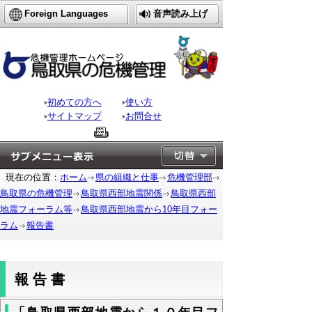
Foreign Languages
音声読み上げ
初めての方へ
使い方
サイトマップ
お問合せ
現在の位置：
ホーム
県の組織と仕事
危機管理部
鳥取県の危機管理
鳥取県西部地震関係
鳥取県西部
地震フォーラム等
鳥取県西部地震から10年目フォー
ラム
報告書
報告書