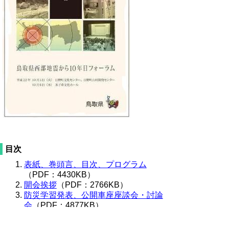
目次
表紙、巻頭言、目次、プログラム
（PDF：4430KB）
開会挨拶
（PDF：2766KB）
防災学習発表、公開車座座談会・討論
会
（PDF：4877KB）
相聞対論、前日報告
（PDF：
4262KB）