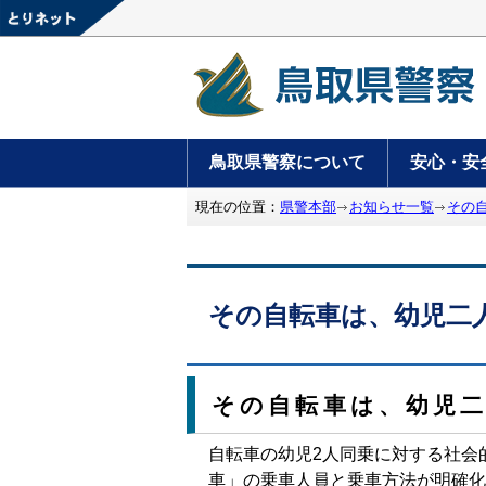
鳥取県警察について
安心・安
現在の位置：
県警本部
お知らせ一覧
その
その自転車は、幼児二
その自転車は、幼児
自転車の幼児2人同乗に対する社会
車」の乗車人員と乗車方法が明確化