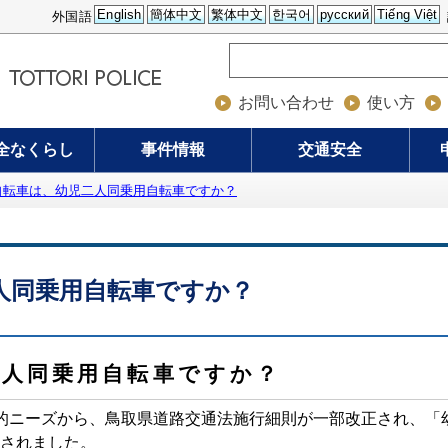
English
簡体中文
繁体中文
한국어
русский
Tiếng Việt
外国語
お問い合わせ
使い方
全なくらし
事件情報
交通安全
自転車は、幼児二人同乗用自転車ですか？
人同乗用自転車ですか？
二人同乗用自転車ですか？
的ニーズから、鳥取県道路交通法施行細則が一部改正され、「
されました。