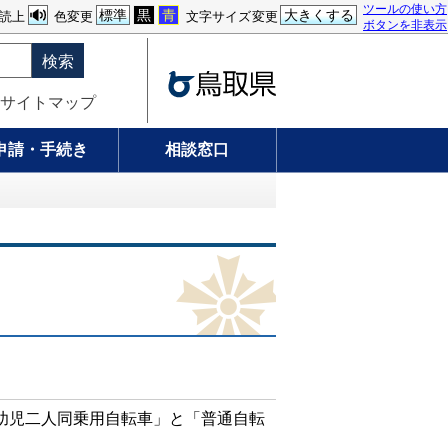
ツールの使い方
標準
黒
青
大きくする
読上
色変更
文字サイズ変更
ボタンを非表示
検索
サイトマップ
申請・手続き
相談窓口
幼児二人同乗用自転車」と「普通自転