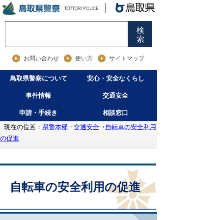
検
索
お問い合わせ
使い方
サイトマップ
鳥取県警察について
安心・安全なくらし
事件情報
交通安全
申請・手続き
相談窓口
現在の位置：
県警本部
交通安全
自転車の安全利用
の促進
自転車の安全利用の促進