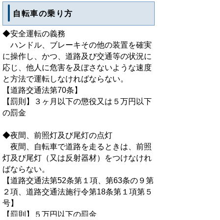
自転車の乗り方
◆安全運転の義務
ハンドル、ブレーキその他の装置を確実
に操作し、かつ、道路及び交通等の状況に
応じ、他人に危害を及ぼさないような速度
と方法で運転しなければならない。
【道路交通法第70条】
【罰則】３ヶ月以下の懲役又は５万円以下
の罰金
◆夜間、前照灯及び尾灯の点灯
夜間、自転車で道路を走るときは、前照
灯及び尾灯（又は反射器材）をつけなけれ
ばならない。
【道路交通法第52条第１項、第63条の９第
２項、道路交通法施行令第18条第１項第５
号】
【罰則】５万円以下の罰金