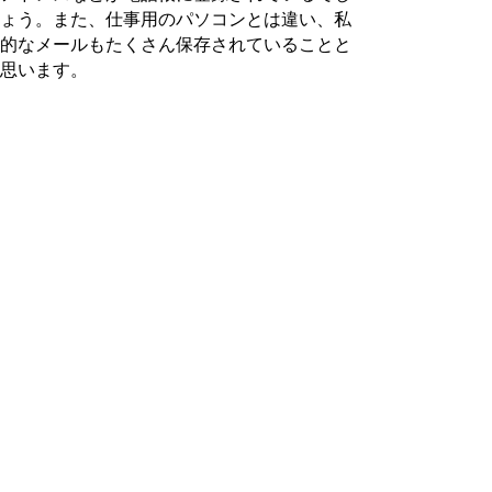
ょう。また、仕事用のパソコンとは違い、私
的なメールもたくさん保存されていることと
思います。
こういった状況の中で問題となってきている
のが、スマートフォンを狙ったコンピュータ
ウイルスです。
スマートフォンを狙ったウイルスがどのよう
な動きをするのか、ここで一例を紹介しま
す。
電話帳のデータやメールを盗み出す。
マイクを遠隔操作して、持ち主の周囲の
音を盗聴する。
カメラを遠隔操作して、持ち主の周囲の
風景を盗撮する。
GPSの情報を取得して、持ち主の居場
所（緯度経度）を特定する。
いかがでしょうか。パソコンを狙ったウイル
スとはまた違った恐ろしさがあることがお分
かりいただけたでしょうか。
スマートフォンのウイルスは、ゲームやちょ