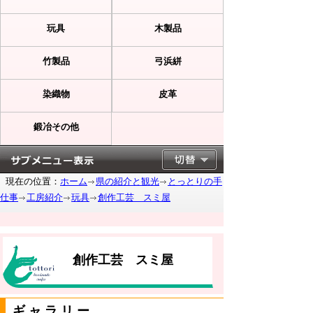
玩具
木製品
竹製品
弓浜絣
染織物
皮革
鍛冶その他
現在の位置：
ホーム
県の紹介と観光
とっとりの手
仕事
工房紹介
玩具
創作工芸 スミ屋
創作工芸 スミ屋
ギャラリー