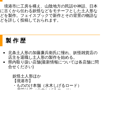
境港市に工房を構え、山陰地方の民話や神話、日本
に古くから伝わる妖怪などをモチーフとした土人形な
どを製作。フェイスブックで新作とその背景の物語な
どを詳しく投稿しておられます。
製作歴
北条土人形の加藤廉兵衛氏に憧れ、妖怪雑貨店の
店主を退職し土人形の製作を始める。
県内取り扱い店舗(最新情報については各店舗に問
合せください)
妖怪土人形ほか
【境港市】
・もののけ本舗（水木しげるロード）
・戸田油店（水木しげるロード）
山陰の神さま人形ほか
【米子市】
・米子タカシマヤ
【西伯郡】
・大山参道市場
【倉吉市】
・とっと工房（赤瓦１号館）
【鳥取市】
・ギャラリーそら