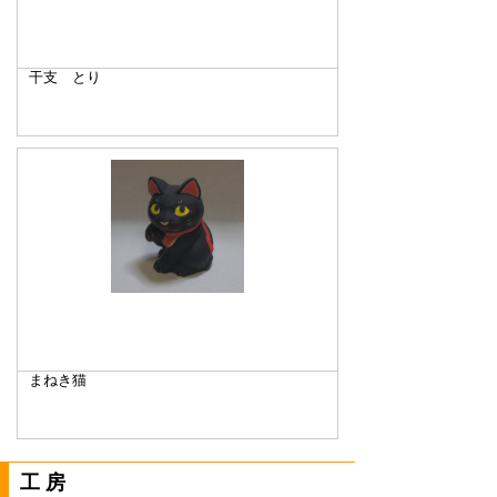
干支 とり
まねき猫
工房