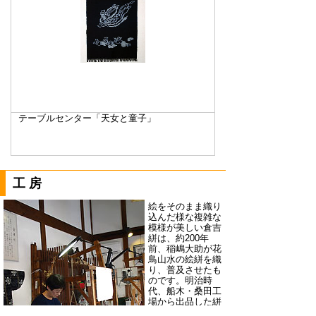
テーブルセンター「天女と童子」
工房
絵をそのまま織り
込んだ様な複雑な
模様が美しい倉吉
絣は、約200年
前、稲嶋大助が花
鳥山水の絵絣を織
り、普及させたも
のです。明治時
代、船木・桑田工
場から出品した絣
は、諸外国の万国