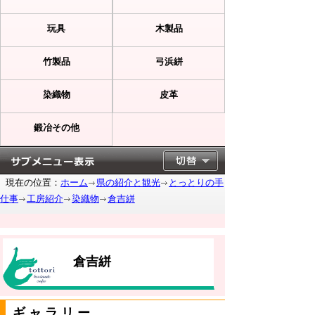
玩具
木製品
竹製品
弓浜絣
染織物
皮革
鍛冶その他
現在の位置：
ホーム
県の紹介と観光
とっとりの手
仕事
工房紹介
染織物
倉吉絣
倉吉絣
ギャラリー