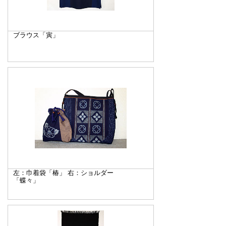
ブラウス「寅」
左：巾着袋「椿」 右：ショルダー
「蝶々」