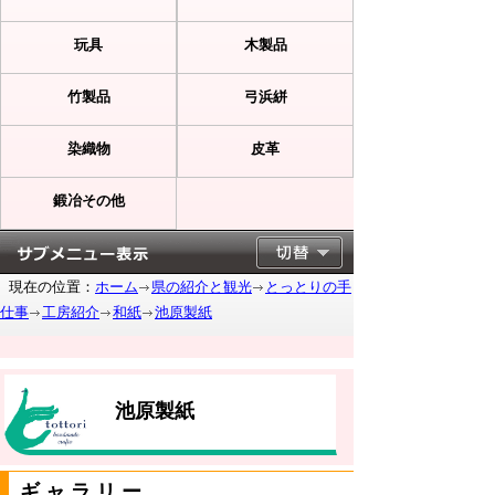
玩具
木製品
竹製品
弓浜絣
染織物
皮革
鍛冶その他
現在の位置：
ホーム
県の紹介と観光
とっとりの手
仕事
工房紹介
和紙
池原製紙
池原製紙
ギャラリー