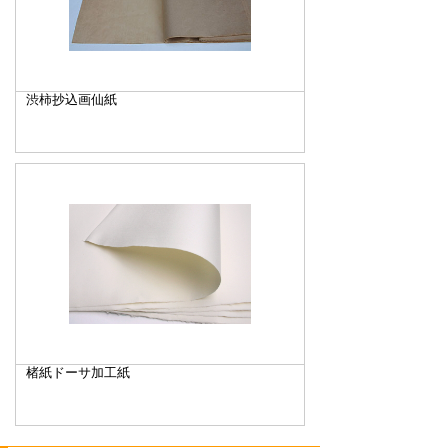
渋柿抄込画仙紙
楮紙ドーサ加工紙