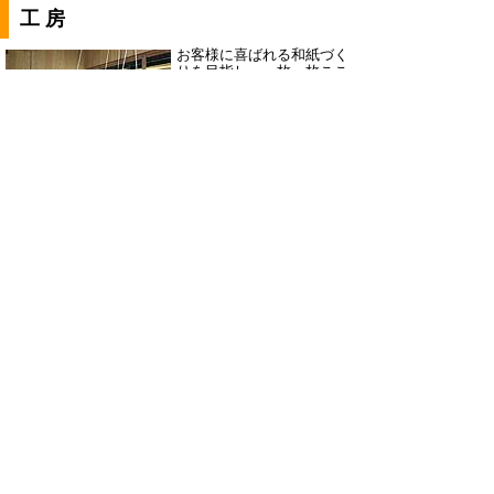
工房
お客様に喜ばれる和紙づく
りを目指し、一枚一枚ここ
ろを込めて、ていねいに漉
いています。
Contact
池原製紙 池原和樹（いけはらかずき）
〒689-0514 鳥取市青谷町山根625
電話・ファクシミリ：0857-86-0626
営業時間：8時～17時 土日定休
その他：体験不可
地図（別ウィンドウで開きます）
「とっとりの手仕事」に掲載する画像や文章の著作
権は、鳥取県又は画像提供者にあります。著作権法