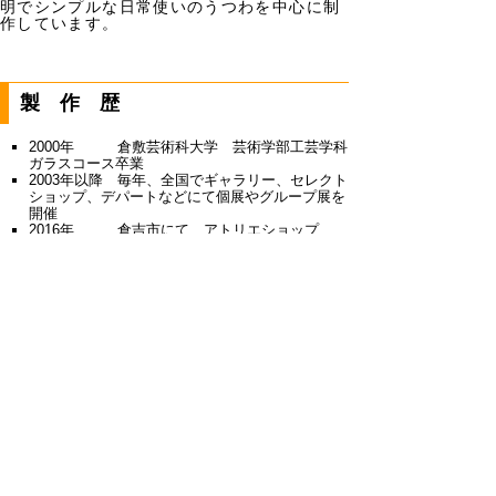
明でシンプルな日常使いのうつわを中心に制
作しています。
製作歴
2000年 倉敷芸術科大学 芸術学部工芸学科
ガラスコース卒業
2003年以降 毎年、全国でギャラリー、セレクト
ショップ、デパートなどにて個展やグループ展を
開催
2016年 倉吉市にて、アトリエショップ
「saon」をオープン。
Contact
saon 大家具子
〒682-0821 鳥取県倉吉市魚町2521-1F
TEL：0858-38-9023
FAX：0858-38-9023
営業時間：11時～18時 火曜定休
備考：体験不可
ホームページ(外部リンク)