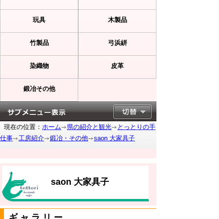
玩具
木製品
竹製品
弓浜絣
染織物
皮革
鍛冶その他
現在の位置：
ホーム
県の紹介と観光
とっとりの手
仕事
工房紹介
鍛冶・その他
saon 大家具子
saon 大家具子
ギャラリー