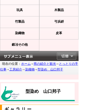
玩具
木製品
竹製品
弓浜絣
染織物
皮革
鍛冶その他
現在の位置：
ホーム
県の紹介と観光
とっとりの手
仕事
工房紹介
染織物
型染め 山口邦子
型染め 山口邦子
ギャラリー