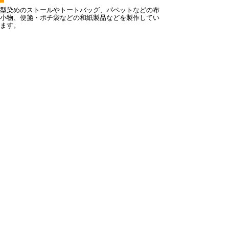
型染めのストールやトートバッグ、パペットなどの布
小物、便箋・ポチ袋などの和紙製品などを製作してい
ます。
製作歴
女子美術大学工芸科在学中に柚木沙弥郎氏に師事
する。
国画会を中心に作品を発表し、2012年 日本民藝館
展入選。
Contact
型染め 山口邦子
ギャラリー集(つれ) にて販売と教室をしています。
ギャラリー集
住所：鳥取市川端1丁目104
TEL：0857-26-6156
「とっとりの手仕事」に掲載する画像や文章の著作
権は、鳥取県又は画像提供者にあります。著作権法