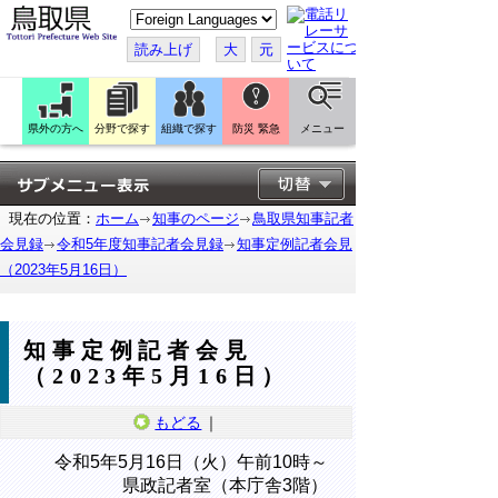
こ
の
ペ
読み上げ
大
元
ー
ジ
を
翻
訳
県外の方へ
分野で探す
組織で探す
防災 緊急
メニュー
す
る
現在の位置：
ホーム
知事のページ
鳥取県知事記者
会見録
令和5年度知事記者会見録
知事定例記者会見
（2023年5月16日）
知事定例記者会見
（2023年5月16日）
もどる
｜
令和5年5月16日（火）午前10時～
県政記者室（本庁舎3階）