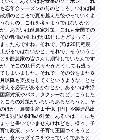
ていく、あるいはお食事のクーポン、これ
も忘年会シーズンの前のところ、いわば閑
散期のところで夏を越えた後やっていくよ
うなもの、これを考えようではないかと
か、あるいは酪農家対策、これも全国での
その乳価の引上げが
10
円にとどまってし
まったんですね。それで、実は
20
円程度
上がるではないかと、それで、そういうこ
とを酪農家の皆さんも期待していたんです
が、そこの
10
円のサヤがどうしても残っ
てしまいました。それで、その分をまた８
月以降も支援をしてくというようなことを
考える必要があるかなとか、あるいは生活
困窮対策やバス、タクシーなど、こうした
ところの対策がいろいろあるだろうと。そ
のほか、農業生産１千億［円］や製造品出
荷１兆円の関係の対策、あるいはここにち
ょっと書いていませんけれども、様々、子
育て政策、シン・子育て王国つくろうと
か、食パラダイスをやっていくであると