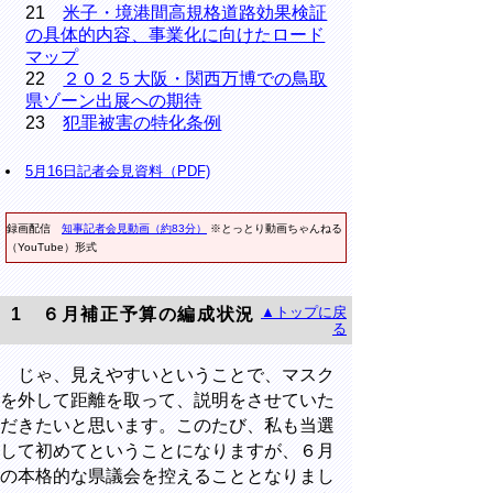
21
米子・境港間高規格道路効果検証
の具体的内容、事業化に向けたロード
マップ
22
２０２５大阪・関西万博での鳥取
県ゾーン出展への期待
23
犯罪被害の特化条例
5月16日記者会見資料（PDF)
録画配信
知事記者会見動画（約83分）
※
とっとり動画ちゃんねる
（YouTube）
形式
▲トップに戻
1
６月補正予算の編成状況
る
じゃ、見えやすいということで、マスク
を外して距離を取って、説明をさせていた
だきたいと思います。このたび、私も当選
して初めてということになりますが、６月
の本格的な県議会を控えることとなりまし