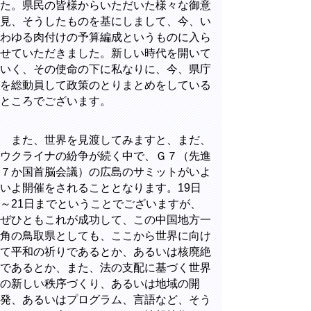
た。県民の皆様からいただいた様々な御意
見、そうしたものを基にしまして、今、い
わゆる肉付けの予算編成というものに入ら
せていただきました。新しい時代を開いて
いく、その使命の下に私なりに、今、県庁
を総動員して政策のとりまとめをしている
ところでございます。
また、世界を見渡してみますと、まだ、
ウクライナの紛争が続く中で、Ｇ７（先進
７か国首脳会議）の広島のサミットがいよ
いよ開催をされることとなります。
19
日
～
21
日までということでございますが、
ぜひともこれが成功して、この中国地方一
角の鳥取県としても、ここから世界に向け
て平和の祈りであるとか、あるいは核廃絶
であるとか、また、法の支配に基づく世界
の新しい秩序づくり、あるいは地域の開
発、あるいはプログラム、言語など、そう