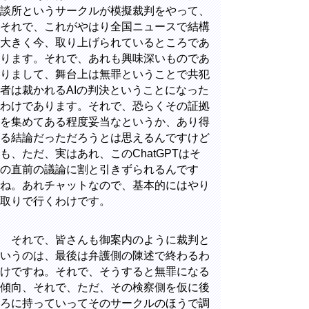
談所というサークルが模擬裁判をやって、
それで、これがやはり全国ニュースで結構
大きく今、取り上げられているところであ
ります。それで、あれも興味深いものであ
りまして、舞台上は無罪ということで共犯
者は裁かれるAIの判決ということになった
わけであります。それで、恐らくその証拠
を集めてある程度妥当なというか、あり得
る結論だっただろうとは思えるんですけど
も、ただ、実はあれ、このChatGPTはそ
の直前の議論に割と引きずられるんです
ね。あれチャットなので、基本的にはやり
取りで行くわけです。
それで、皆さんも御案内のように裁判と
いうのは、最後は弁護側の陳述で終わるわ
けですね。それで、そうすると無罪になる
傾向、それで、ただ、その検察側を仮に後
ろに持っていってそのサークルのほうで調