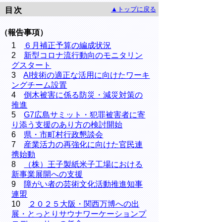
▲トップに戻る
目次
（報告事項）
1
６月補正予算の編成状況
2
新型コロナ流行動向のモニタリン
グスタート
3
AI技術の適正な活用に向けたワーキ
ングチーム設置
4
倒木被害に係る防災・減災対策の
推進
5
G7広島サミット・犯罪被害者に寄
り添う支援のあり方の検討開始
6
県・市町村行政懇談会
7
産業活力の再強化に向けた官民連
携始動
8
（株）王子製紙米子工場における
新事業展開への支援
9
障がい者の芸術文化活動推進知事
連盟
10
２０２５大阪・関西万博への出
展・とっとりサウナワーケーションプ