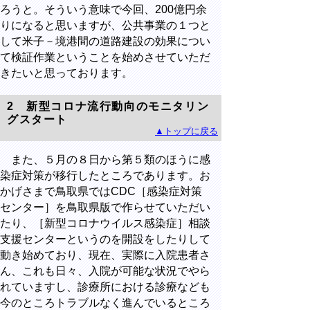
ろうと。そういう意味で今回、
200
億円余
りになると思いますが、公共事業の１つと
して米子－境港間の道路建設の効果につい
て検証作業ということを始めさせていただ
きたいと思っております。
2
新型コロナ流行動向のモニタリン
グスタート
▲トップに戻る
また、５月の８日から第５類のほうに感
染症対策が移行したところであります。お
かげさまで鳥取県ではCDC［感染症対策
センター］を鳥取県版で作らせていただい
たり、［新型コロナウイルス感染症］相談
支援センターというのを開設をしたりして
動き始めており、現在、実際に入院患者さ
ん、これも日々、入院が可能な状況でやら
れていますし、診療所における診療なども
今のところトラブルなく進んでいるところ