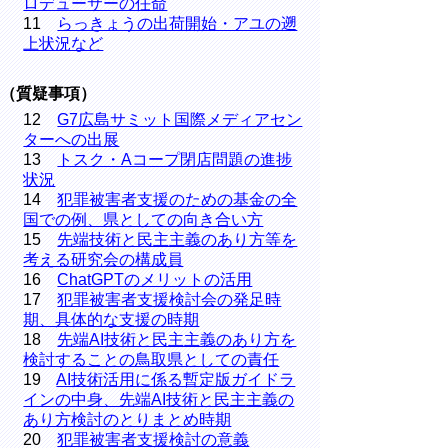
ロデューサーの任命
11
らっきょうの出荷開始・アユの遡
上状況など
（質疑事項）
12
G7広島サミット国際メディアセン
ターへの出展
13
トスク・Aコープ閉店問題の進捗
状況
14
犯罪被害者支援のための基金の全
国での例、県としての向き合い方
15
先端技術と民主主義のあり方等を
考える研究会の構成員
16
ChatGPTのメリットの活用
17
犯罪被害者支援検討会の発足時
期、具体的な支援の時期
18
先端AI技術と民主主義のあり方を
検討することの鳥取県としての責任
19
AI技術活用に係る暫定版ガイドラ
インの中身、先端AI技術と民主主義の
あり方検討のとりまとめ時期
20
犯罪被害者支援検討の意義