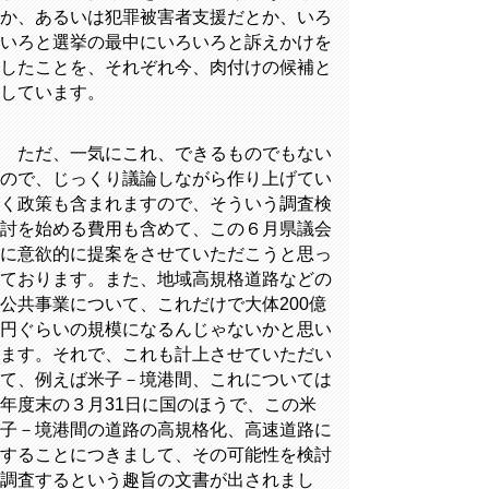
か、あるいは犯罪被害者支援だとか、いろ
いろと選挙の最中にいろいろと訴えかけを
したことを、それぞれ今、肉付けの候補と
しています。
ただ、一気にこれ、できるものでもない
ので、じっくり議論しながら作り上げてい
く政策も含まれますので、そういう調査検
討を始める費用も含めて、この６月県議会
に意欲的に提案をさせていただこうと思っ
ております。また、地域高規格道路などの
公共事業について、これだけで大体
200
億
円ぐらいの規模になるんじゃないかと思い
ます。それで、これも計上させていただい
て、例えば米子－境港間、これについては
年度末の３月
31
日に国のほうで、この米
子－境港間の道路の高規格化、高速道路に
することにつきまして、その可能性を検討
調査するという趣旨の文書が出されまし