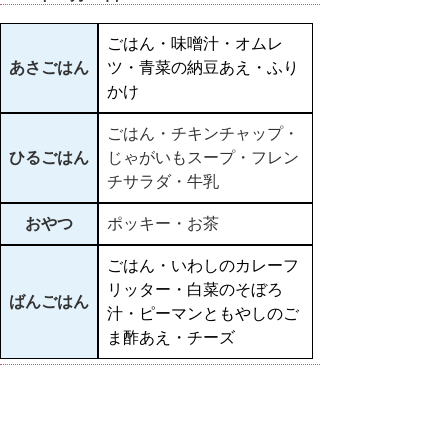
ごはん・味噌汁・オムレ
あさごはん
ツ・青菜の納豆あえ・ふり
かけ
ごはん・チキンチャップ・
ひるごはん
じゃがいもスープ・フレン
チサラダ・牛乳
おやつ
ポッキー・お茶
ごはん・いわしのカレーフ
リッター・白菜のそぼろ
ばんごはん
汁・ピーマンともやしのご
ま酢あえ・チーズ
▲ページ上部に戻る
と
個人情報保護
|
リンクについて
|
著作権に