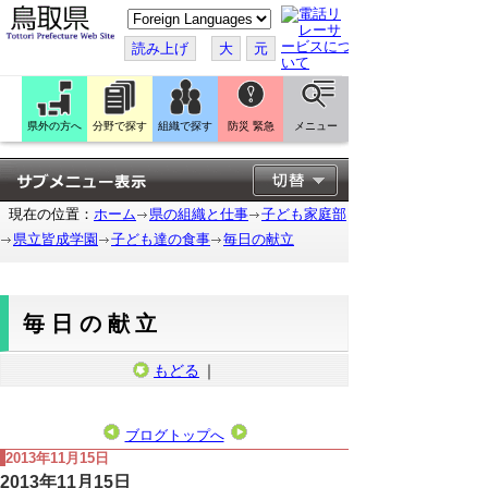
こ
の
ペ
読み上げ
大
元
ー
ジ
を
翻
訳
県外の方へ
分野で探す
組織で探す
防災 緊急
メニュー
す
る
現在の位置：
ホーム
県の組織と仕事
子ども家庭部
県立皆成学園
子ども達の食事
毎日の献立
毎日の献立
もどる
｜
ブログトップへ
2013年11月15日
2013年11月15日