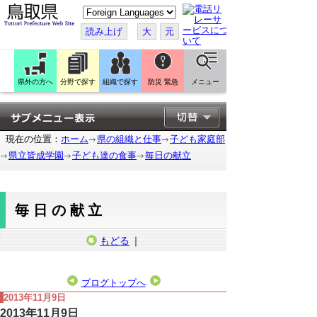
こ
の
ペ
読み上げ
大
元
ー
ジ
を
翻
訳
県外の方へ
分野で探す
組織で探す
防災 緊急
メニュー
す
る
現在の位置：
ホーム
県の組織と仕事
子ども家庭部
県立皆成学園
子ども達の食事
毎日の献立
毎日の献立
もどる
｜
ブログトップへ
2013年11月9日
2013年11月9日