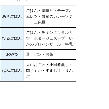
ごはん・味噌汁・チーズオ
あさごはん
ムレツ・野菜のカレーソテ
ー・三色豆
ごはん・チキンタルタルカ
ひるごはん
ツ・ポタージュスープ・い
かのプロバンザール・牛乳
おやつ
蒸しパン・お茶
大山おこわ・小田巻蒸し・
ばんごはん
肉じゃが・すまし汁・りん
ご
▲ページ上部に戻る
と
個人情報保護
|
リンクについて
|
著作権に
り
ついて
|
アクセシビリティ