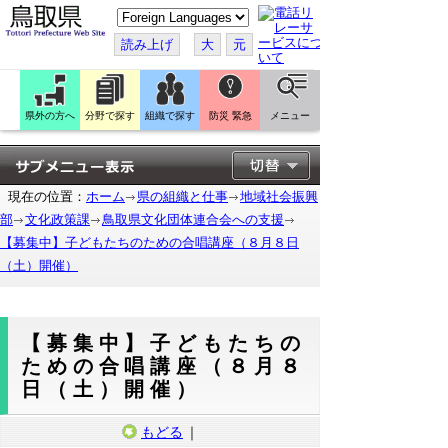
こ
の
ペ
読み上げ
大
元
ー
ジ
を
翻
訳
県外の方へ
分野で探す
組織で探す
防災 緊急
メニュー
す
る
現在の位置：
ホーム
県の組織と仕事
地域社会振興
部
文化政策課
鳥取県文化団体連合会への支援
【募集中】子どもたちのための合唱講座（８月８日
（土）開催）
【募集中】子どもたちの
ための合唱講座（８月８
日（土）開催）
もどる
｜