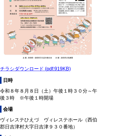
チラシダウンロード (pdf:919KB)
日時
令和８年８月８日（土）午後１時３０分～午
後３時 ※午後１時開場
会場
ヴィレステひえづ ヴィレステホール（西伯
郡日吉津村大字日吉津９３０番地）