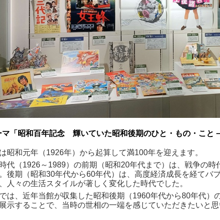
ーマ「
昭和百年記念 輝いていた昭和後期のひと・もの・こと
は昭和元年（
1926
年）から起算して満
100
年を迎えます。
時代（
1926
～
1989
）の前期（昭和
20
年代まで）は、戦争の時
。後期（昭和
30
年代から
60
年代）は、高度経済成長を経てバ
、人々の生活スタイルが著しく変化した時代でした。
では、近年当館が収集した昭和後期（1960年代から
80
年代）
展示することで、当時の世相の一端を感じていただきたいと思