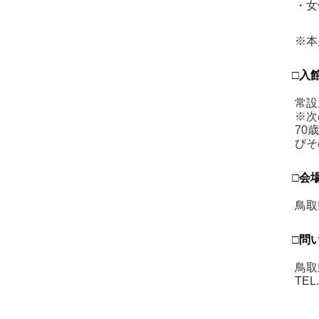
・女
※本
□入
常設
※次
70
びそ
□会
鳥取
□問
鳥取
TEL