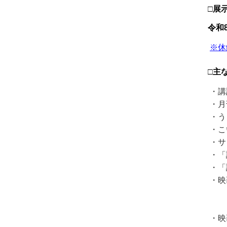
□展
令和
※休
□主
・講
・月
・う
・こ
・サ
・「
・「
・映
「潮
「
・映