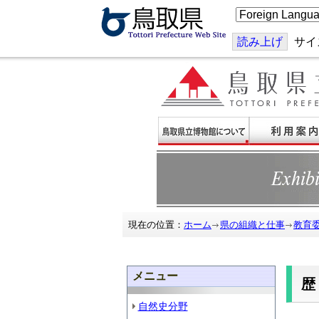
こ
の
ペ
ー
読み上げ
サイ
ジ
を
翻
訳
す
る
現在の位置：
ホーム
県の組織と仕事
教育
メニュー
自然史分野