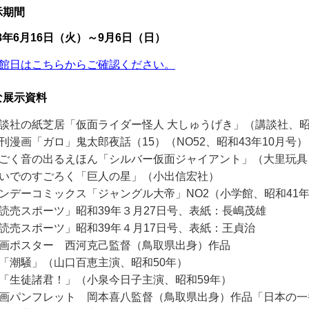
示期間
8年6月16日（火）～9月6日（日）
館日はこちらからご確認ください。
な展示資料
談社の紙芝居「仮面ライダー怪人 大しゅうげき」（講談社、昭
刊漫画「ガロ」鬼太郎夜話（15）
（NO52、昭和43年10月号）
ごく音の出るえほん「シルバー仮面ジャイアント」（大里玩具
いでのすごろく「巨人の星」（小出信宏社）
ンデーコミックス「ジャングル大帝」NO2（小学館、昭和41年
読売スポーツ」昭和39年３月27日号、表紙：長嶋茂雄
読売スポーツ」昭和39年４月17日号、表紙：王貞治
画ポスター 西河克己監督（鳥取県出身）
作品
騒」（山口百恵主演、昭和50年）
生徒諸君！」（小泉今日子主演、昭和
59
年）
画パンフレット 岡本喜八監督（鳥取県出身）作品「日本の一