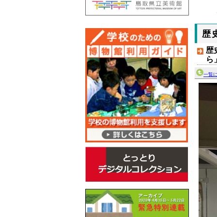
歴
歴
ら
一覧