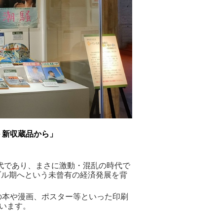
－新収蔵品から
」
代であり、まさに激動・混乱の時代で
ブル期へという未曾有の経済発展を背
の本や漫画、ポスター等といった印刷
います。