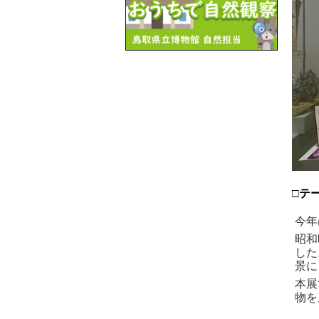
□テ
今年
昭和
した
景に
本展
物を