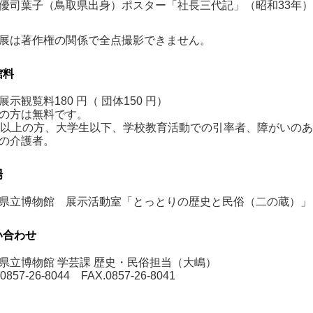
優司葉子
（鳥取県出身）
ポスター「社長三代記」（昭和
33
年）
展は著作権の関係で全点撮影できません。
館料
展示観覧料180 円（ 団体150 円）
の方は無料です。
歳以上の方、大学生以下、学校教育活動での引率者、障がいの
の介護者。
場
県立博物館 展示活動室「とっとりの歴史と民俗（二の蔵）」
い合わせ
県立博物館 学芸課 歴史・民俗担当（大嶋
）
.0857-26-8044 FAX.0857-26-8041