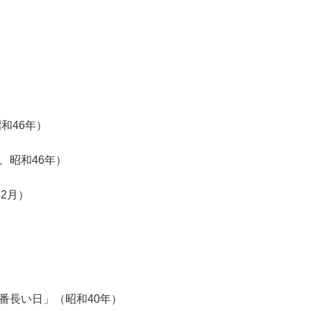
和46年）
、昭和46年）
2月）
番長い日」（昭和
40
年）