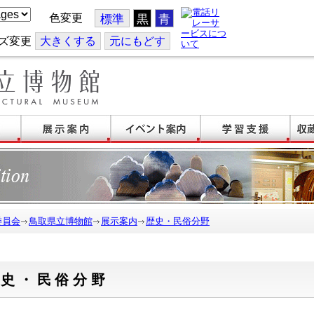
色変更
標準
黒
青
ズ変更
大
きくする
元
にもどす
委員会
鳥取県立博物館
展示案内
歴史・民俗分野
歴史・民俗分野