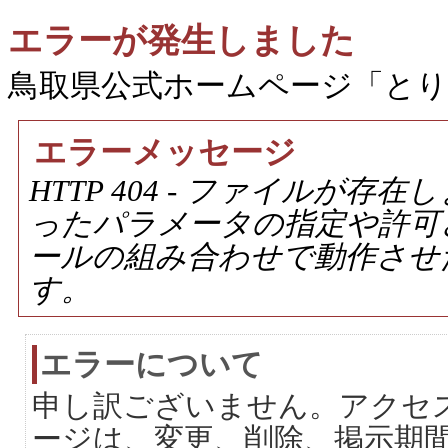
エラーが発生しました
鳥取県公式ホームページ「と
エラーメッセージ
HTTP 404 - ファイルが
ったパラメータの指定や許可
ールの組み合わせで動作させ
す。
エラーについて
申し訳ございません。アクセ
ージは、変更、削除、掲示期