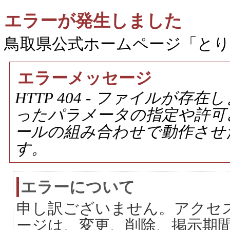
エラーが発生しました
鳥取県公式ホームページ「と
エラーメッセージ
HTTP 404 - ファイルが
ったパラメータの指定や許可
ールの組み合わせで動作させ
す。
エラーについて
申し訳ございません。アクセ
ージは、変更、削除、掲示期