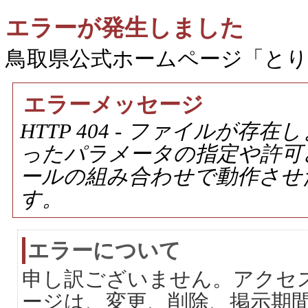
エラーが発生しました
鳥取県公式ホームページ「と
エラーメッセージ
HTTP 404 - ファイルが
ったパラメータの指定や許可
ールの組み合わせで動作させ
す。
エラーについて
申し訳ございません。アクセ
ージは、変更、削除、掲示期