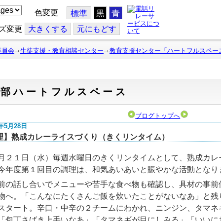
色変更
標準
黒
青
ズ変更
大
きくする
元
にもどす
委員会
生徒支援・教育相談センター
教育支援センター「ハートフルスペー
東部ハートフルスペース
ブログトップへ
5年5月28日
理】熟成カレーライスづくり（きくリンタイム）
２１日（水）毎週水曜日のきくリンタイムとして、熟成カレ
今年度第１回目の調理は、和気あいあいと賑やかな活動となり
の話し合いでメニューや苦手な食べ物も確認し、具材の事前
物へ。「こんなにたくさんご飯を炊いたことがないなあ」と残
スタート。辛口・中辛の２チームにわかれ、ニンジン、タマネ
「包丁さばき上手いなあ」「タマネギが目にしみる」「いいに