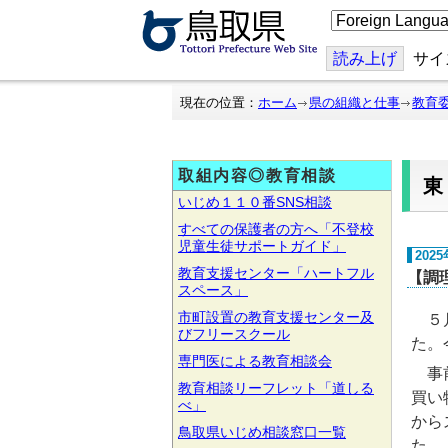
こ
の
ペ
ー
読み上げ
サイ
ジ
を
翻
現在の位置：
ホーム
県の組織と仕事
教育
訳
す
る
取組内容◎教育相談
いじめ１１０番SNS相談
すべての保護者の方へ「不登校
児童生徒サポートガイド」
202
教育支援センター「ハートフル
【調
スペース」
市町設置の教育支援センター及
５月
びフリースクール
た。
専門医による教育相談会
事前
教育相談リーフレット「道しる
買い
べ」
から
鳥取県いじめ相談窓口一覧
た。