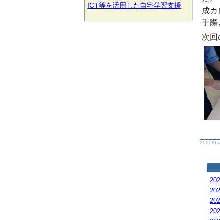
ICT等を活用した自宅学習支援
成カ
手際
次回
2025/05
20
20
20
20