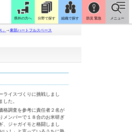
県外の方へ
分野で探す
組織で探す
防災 緊急
メニュー
ス」
東部ハートフルスペース
ーライスづくりに挑戦しまし
ました。
価格調査を参考に責任者２名が
りメンバーで１８合のお米研ぎ
ギ、ジャガイモと格闘しまし
おい！」と言っているうちに熟