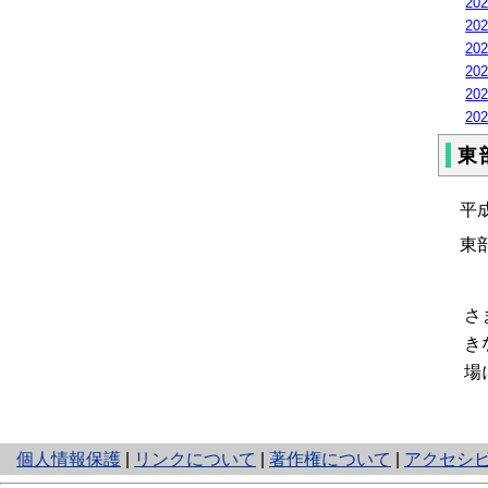
20
20
20
20
20
20
東
平
東
さ
き
場
と
個人情報保護
|
リンクについて
|
著作権について
|
アクセシ
り