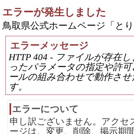
エラーが発生しました
鳥取県公式ホームページ「と
エラーメッセージ
HTTP 404 - ファイルが
ったパラメータの指定や許可
ールの組み合わせで動作させ
す。
エラーについて
申し訳ございません。アクセ
ージは、変更、削除、掲示期