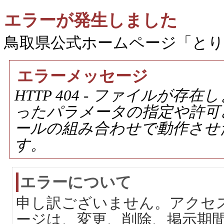
エラーが発生しました
鳥取県公式ホームページ「と
エラーメッセージ
HTTP 404 - ファイルが
ったパラメータの指定や許可
ールの組み合わせで動作させ
す。
エラーについて
申し訳ございません。アクセ
ージは、変更、削除、掲示期