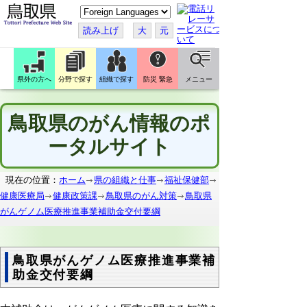
こ
の
ペ
読み上げ
大
元
ー
ジ
を
翻
訳
県外の方へ
分野で探す
組織で探す
防災 緊急
メニュー
す
る
鳥取県のがん情報のポ
ータルサイト
現在の位置：
ホーム
県の組織と仕事
福祉保健部
健康医療局
健康政策課
鳥取県のがん対策
鳥取県
がんゲノム医療推進事業補助金交付要綱
鳥取県がんゲノム医療推進事業補
助金交付要綱