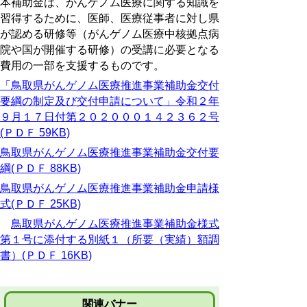
本補助金は、がんゲノム医療に関する知識を
習得するために、医師、医療従事者に対し県
が認める研修等（がんゲノム医療中核拠点病
院や国が開催する研修）の受講に必要となる
費用の一部を支援するものです。
「鳥取県がんゲノム医療推進事業補助金交付
要綱の制定及び交付申請について」令和２年
９月１７日付第２０２０００１４２３６２号
(ＰＤＦ 59KB)
鳥取県がんゲノム医療推進事業補助金交付要
綱(ＰＤＦ 88KB)
鳥取県がんゲノム医療推進事業補助金申請様
式(ＰＤＦ 25KB)
鳥取県がんゲノム医療推進事業補助金様式
第１号に添付する別紙１（所要（実績）額調
書）(ＰＤＦ 16KB)
関連バナー