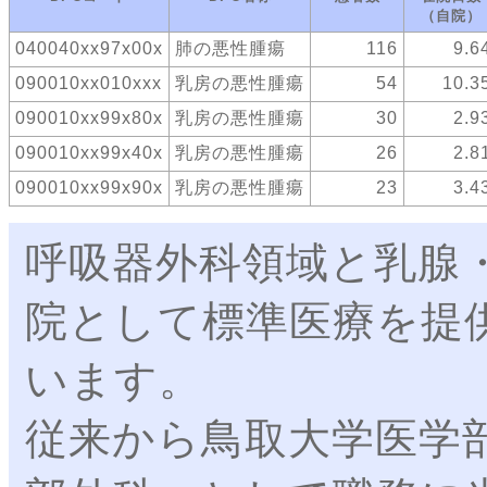
（自院）
040040xx97x00x
肺の悪性腫瘍
116
9.6
090010xx010xxx
乳房の悪性腫瘍
54
10.3
090010xx99x80x
乳房の悪性腫瘍
30
2.9
090010xx99x40x
乳房の悪性腫瘍
26
2.8
090010xx99x90x
乳房の悪性腫瘍
23
3.4
呼吸器外科領域と乳腺
院として標準医療を提
います。
従来から鳥取大学医学