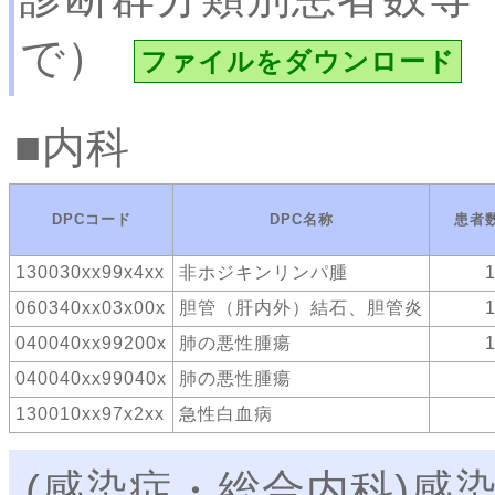
で）
ファイルをダウンロード
内科
DPCコード
DPC名称
患者
130030xx99x4xx
非ホジキンリンパ腫
060340xx03x00x
胆管（肝内外）結石、胆管炎
040040xx99200x
肺の悪性腫瘍
040040xx99040x
肺の悪性腫瘍
130010xx97x2xx
急性白血病
(感染症・総合内科)感