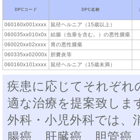
DPCコード
DPC名称
060160x001xxxx
鼠径ヘルニア（15歳以上）
060035xx010x0x
結腸（虫垂を含む。）の悪性腫瘍
060020xx02xxxx
胃の悪性腫瘍
060335xx02000x
胆嚢炎等
060160x101xxxx
鼠径ヘルニア（15歳未満）
疾患に応じてそれぞれ
適な治療を提案致しま
外科・小児外科では、
腸癌、肝臓癌、胆管癌