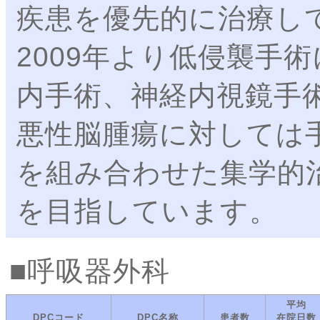
疾患を優先的に治療し
2009年より低侵襲手
内手術、神経内視鏡手
悪性脳腫瘍に対しては
を組み合わせた集学的
を目指しています。
呼吸器外科
平均
DPCコード
DPC名称
患者数
在院日数