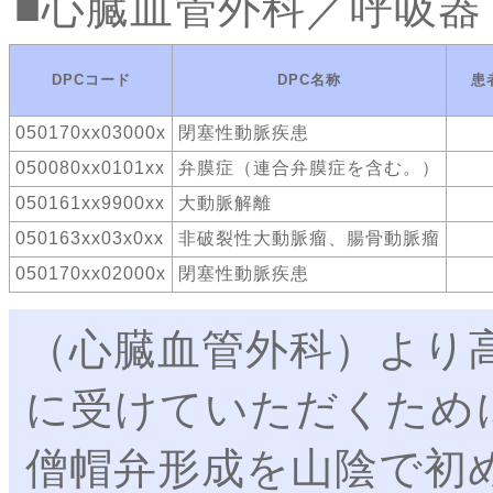
心臓血管外科／呼吸器
DPCコード
DPC名称
患
050170xx03000x
閉塞性動脈疾患
050080xx0101xx
弁膜症（連合弁膜症を含む。）
050161xx9900xx
大動脈解離
050163xx03x0xx
非破裂性大動脈瘤、腸骨動脈瘤
050170xx02000x
閉塞性動脈疾患
（心臓血管外科）より
に受けていただくため
僧帽弁形成を山陰で初