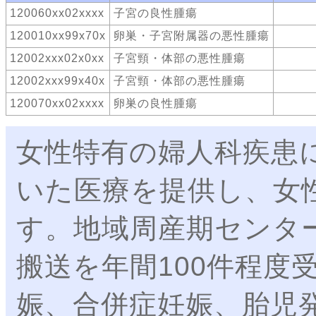
120060xx02xxxx
子宮の良性腫瘍
120010xx99x70x
卵巣・子宮附属器の悪性腫瘍
12002xxx02x0xx
子宮頸・体部の悪性腫瘍
12002xxx99x40x
子宮頸・体部の悪性腫瘍
120070xx02xxxx
卵巣の良性腫瘍
女性特有の婦人科疾患
いた医療を提供し、女
す。地域周産期センタ
搬送を年間100件程度
娠、合併症妊娠、胎児