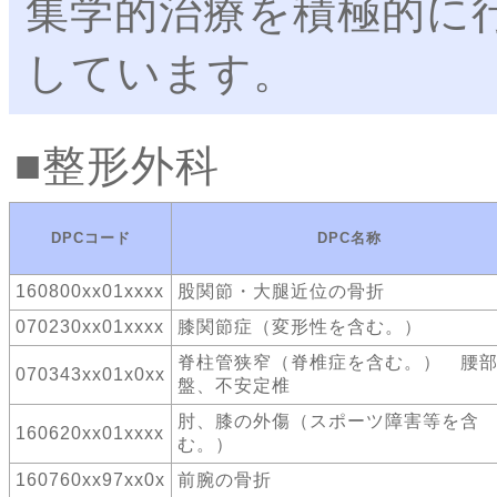
集学的治療を積極的に
しています。
整形外科
DPCコード
DPC名称
160800xx01xxxx
股関節・大腿近位の骨折
070230xx01xxxx
膝関節症（変形性を含む。）
脊柱管狭窄（脊椎症を含む。） 腰
070343xx01x0xx
盤、不安定椎
肘、膝の外傷（スポーツ障害等を含
160620xx01xxxx
む。）
160760xx97xx0x
前腕の骨折