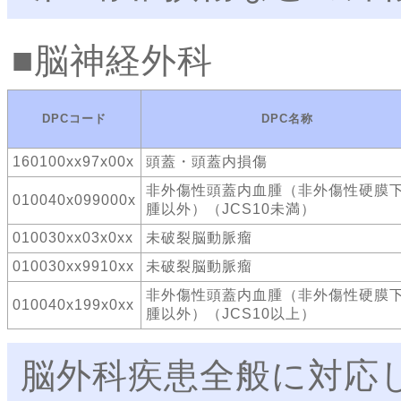
脳神経外科
DPCコード
DPC名称
160100xx97x00x
頭蓋・頭蓋内損傷
非外傷性頭蓋内血腫（非外傷性硬膜
010040x099000x
腫以外）（JCS10未満）
010030xx03x0xx
未破裂脳動脈瘤
010030xx9910xx
未破裂脳動脈瘤
非外傷性頭蓋内血腫（非外傷性硬膜
010040x199x0xx
腫以外）（JCS10以上）
脳外科疾患全般に対応