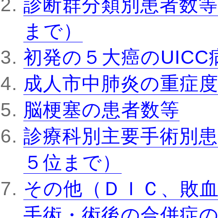
診断群分類別患者数等
まで）
初発の５大癌のUIC
成人市中肺炎の重症
脳梗塞の患者数等
診療科別主要手術別患
５位まで）
その他（ＤＩＣ、敗
手術・術後の合併症