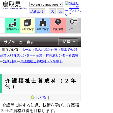
こ
の
ペ
読み上げ
大
元
ー
ジ
を
翻
訳
県外の方へ
分野で探す
組織で探す
防災 緊急
メニュー
す
る
現在の位置：
ホーム
県の組織と仕事
商工労働部
産業人材育成センター
産業人材育成センター倉吉校
短期訓練
介護福祉士養成科（２年制）
介護福祉士養成科（２年
制）
もどる
｜
介護等に関する知識、技術を学び、介護福
祉士の資格取得を目指します。