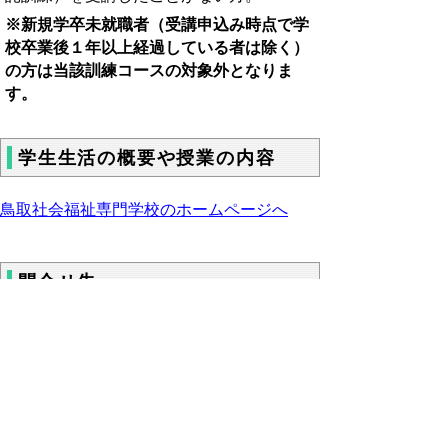
※新規学卒未就職者（受講申込み時点で学
校卒業後１年以上経過している者は除く）
の方は当該訓練コースの対象外となりま
す。
学生生活の概要や授業の内容
鳥取社会福祉専門学校のホームページへ
問合せ先
鳥取県立産業人材育成センター倉吉校（倉吉
市福庭町2-1）
電話 0858-26-2247 短期訓練担当ま
で