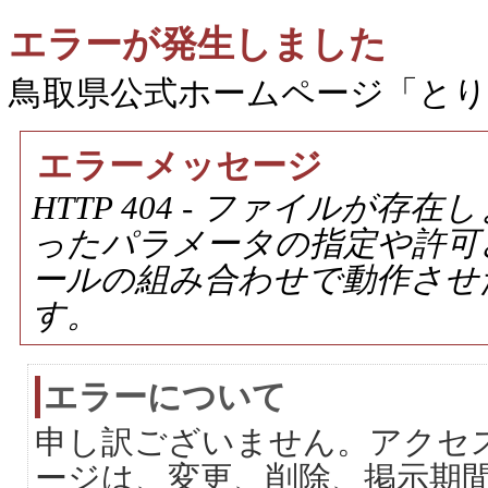
エラーが発生しました
鳥取県公式ホームページ「と
エラーメッセージ
HTTP 404 - ファイルが
ったパラメータの指定や許可
ールの組み合わせで動作させ
す。
エラーについて
申し訳ございません。アクセ
ージは、変更、削除、掲示期