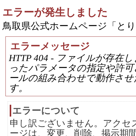
エラーが発生しました
鳥取県公式ホームページ「と
エラーメッセージ
HTTP 404 - ファイルが
ったパラメータの指定や許可
ールの組み合わせで動作させ
す。
エラーについて
申し訳ございません。アクセ
ージは、変更、削除、掲示期